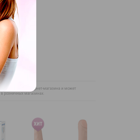
на только для интернет-магазина и может
н в розничных магазинах.