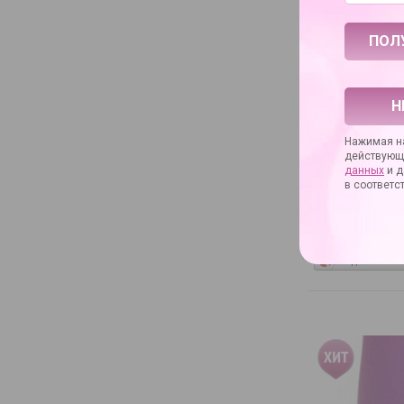
Бренд
Артикул
Артикул произво
Материал
Упаковка
Н
Основное назнач
Нажимая на
Дополнительное 
действующ
данных
и д
в соответс
ЗАДАТЬ ВОП
Поделиться…