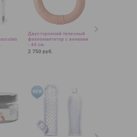
Двусторонний телесный
Мастурбатор-полу
asculan
фаллоимитатор с венками
Adele
.
- 44 см.
2 750 руб.
6 690 руб.