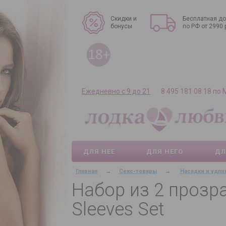
Скидки и
Бесплатная до
бонусы
по РФ от 2990 
Ежедневно с 9 до 21
8 495 181 08 18 по
ДЛЯ НЕЁ
ДЛЯ НЕГО
ДЛ
Главная
→
Секс-товары
→
Насадки и удли
Набор из 2 прозра
Sleeves Set