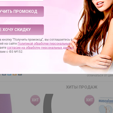
NMC
531151
дителя
111954
термопластичный эластомер (TPE)
картонная коробка
Е ХОЧУ СКИДКУ
ение
удлинение фаллоса
 кнопку "Получить промокод", вы соглашаетесь с
назначение
вагинальная стимуляция
ей на сайте
Политикой обработки персональных
аете
согласие на
обработку персональных данных
твии с ФЗ №152.
РОС
ОТЗЫВЫ
Цена действитель
отличаться от це
ХИТЫ ПРОДАЖ