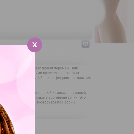
утихла? Значит — пришло время перемен. Наш
, наполнить секс новыми красками и позволят
 превратить вагинальный секс в феерию, предлагаем
ачества, абсолютно безопасный и гипоаллергенный.
икновении, задевая самые эрогенные точки. Это
нциальная доставка аксессуара по России.