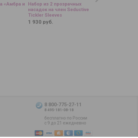
а «Амбра и
Набор из 2 прозрачных
Мастурбатор-яйцо
насадок на член Seductive
Egg Cubic
Tickler Sleeves
1 930 руб.
1 380 руб.
8 800-775-27-11
8 495-181-08-18
бесплатно по России
с 9 до 21 ежедневно