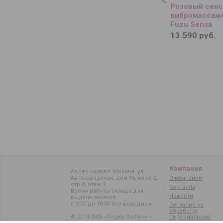
Розовый сен
вибромассажё
Fuzu Sensa
13 590 руб.
Компания
Адрес склада: Москва, ул.
Автозаводская, дом 16, корп 2,
О компании
стр 8, этаж 2
Контакты
Время работы склада для
Новости
выдачи заказов:
с 9:00 до 18:00 без выходных.
Согласие на
обработку
© 2014-2026 «Лодка Любви» —
персональных
данных