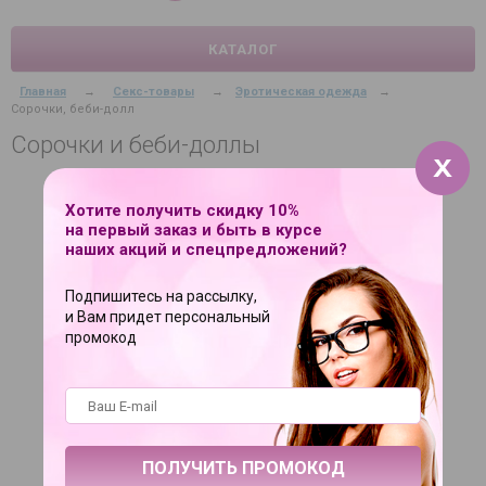
КАТАЛОГ
Главная
→
Секс-товары
→
Эротическая одежда
→
Сорочки, беби-долл
Сорочки и беби-доллы
ФИЛЬТР
Хотите получить скидку 10%
на первый заказ и быть в курсе
наших акций и спецпредложений?
Подпишитесь на рассылку,
и Вам придет персональный
промокод
Изящная сорочка с
кружевным лифом