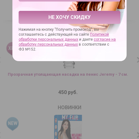
1 700 руб.
В КОРЗИНУ
КУПИТЬ В 1 КЛИК
НЕ ХОЧУ СКИДКУ
Нажимая на кнопку "Получить промокод", вы
ХИТЫ ПРОДАЖ
соглашаетесь с действующей на сайте
Политикой
обработки персональных данных
и даете
согласие на
обработку персональных данных
в соответствии с
ФЗ №152.
Прозрачная утолщающая насадка на пенис Jeremy - 7 см.
450 руб.
НОВИНКИ