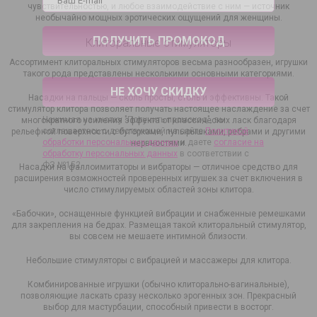
чувствительностью, и любое взаимодействие с ним — источник
необычайно мощных эротических ощущений для женщины.
Клиторальные стимуляторы
Ассортимент клиторальных стимуляторов весьма разнообразен, игрушки
такого рода представлены несколькими основными категориями.
НЕ ХОЧУ СКИДКУ
Насадки на пальцы — сколь просты, столь и эффективны. Такой
стимулятор клитора позволяет получать настоящее наслаждение за счет
Нажимая на кнопку "Получить промокод", вы
многократного усиления эффекта от классических ласк благодаря
соглашаетесь с действующей на сайте
Политикой
рельефной поверхности с бугорками, пупырышками, ребрами и другими
обработки персональных данных
и даете
согласие на
нервностями.
обработку персональных данных
в соответствии с
ФЗ №152.
Насадки на фаллоимитаторы и вибраторы — отличное средство для
расширения возможностей проверенных игрушек за счет включения в
число стимулируемых областей зоны клитора.
«Бабочки», оснащенные функцией вибрации и снабженные ремешками
для закрепления на бедрах. Размещая такой клиторальный стимулятор,
вы совсем не мешаете интимной близости.
Небольшие стимуляторы с вибрацией и массажеры для клитора.
Комбинированные игрушки (обычно клиторально-вагинальные),
позволяющие ласкать сразу несколько эрогенных зон. Прекрасный
выбор для мастурбации, способный привести в восторг.