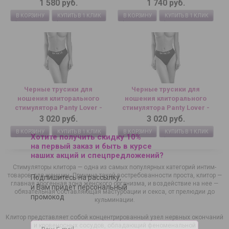
1 580 руб.
1 740 руб.
В КОРЗИНУ
КУПИТЬ В 1 КЛИК
В КОРЗИНУ
КУПИТЬ В 1 КЛИК
Черные трусики для
Черные трусики для
ношения клиторального
ношения клиторального
стимулятора Panty Lover -
стимулятора Panty Lover -
size L
size M
3 020 руб.
3 020 руб.
В КОРЗИНУ
КУПИТЬ В 1 КЛИК
В КОРЗИНУ
КУПИТЬ В 1 КЛИК
Хотите получить скидку 10%
на первый заказ и быть в курсе
наших акций и спецпредложений?
Стимуляторы клитора — одна из самых популярных категорий интим-
товаров для женщин. Причина такой востребованности проста, клитор —
Подпишитесь на рассылку,
главная эрогенная зона женского организма, и воздействие на нее —
и Вам придет персональный
обязательная составляющая мастурбации и секса, от прелюдии до
промокод
кульминации.
Клитор представляет собой концентрированный узел нервных окончаний
и кровеносных сосудов, обладающий феноменальной