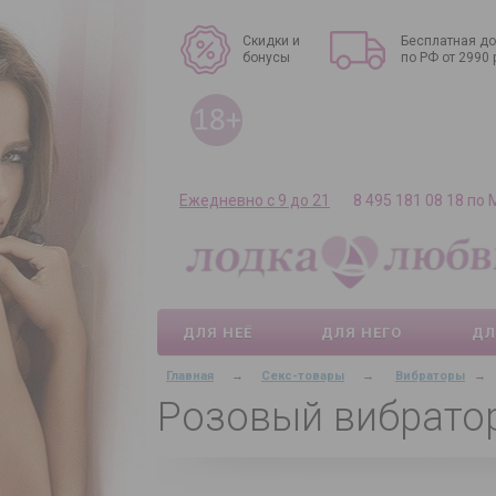
Скидки и
Бесплатная до
бонусы
по РФ от 2990 
Ежедневно с 9 до 21
8 495 181 08 18 по
ДЛЯ НЕЁ
ДЛЯ НЕГО
ДЛ
Главная
→
Секс-товары
→
Вибраторы
→
Розовый вибратор 