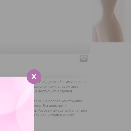
 сильного наслаждения. При должной стимуляции она
того местечка при традиционном половом акте
ножество интересных и доступных моделей.
оаллергенных материалов. Ее особая конструкция
стенки всего влагалища. Вы испытаете
ксуальный потенциал. Розовый вибратор Daniel для
ньше вы только мечтали или читали в книгах.