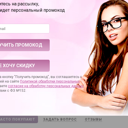
тесь на рассылку,
ридет персональный промокод
ки
Baile
27154
дителя
BI-014222
силикон
2 шт., тип AAA
картонная коробка
Е ХОЧУ СКИДКУ
рах
19.50
метрах
3.20
 кнопку "Получить промокод", вы соглашаетесь с
ей на сайте
Политикой обработки персональных
Pretty Love
аете
согласие на
обработку персональных данных
ение
стимулятор зоны G (G-точки)
твии с ФЗ №152.
назначение
вагинальная стимуляция
Да
ЧАСТО ПОКУПАЮТ
ЗАДАТЬ ВОПРОС
ОТЗЫВЫ