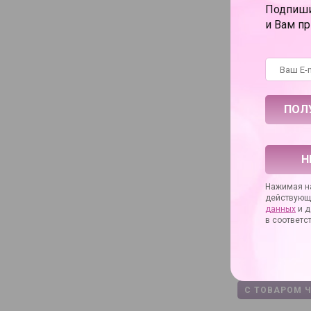
Подпиши
и Вам п
Характеристи
Бренд
Артикул
Артикул произво
Материал
Батарейки
Упаковка
Н
Длина в сантимет
Диаметр в санти
Нажимая на
действующ
Коллекция
данных
и д
Основное назнач
в соответс
Дополнительное 
Вибрация
С ТОВАРОМ 