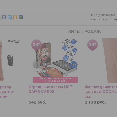
Цена действитель
отличаться от це
ХИТЫ ПРОДАЖ
ратор-
Игральные карты HOT
Фаллоудлинител
вратно-
GAME CARDS
кольцом COCK si
ными
см.
нагревом и
540 руб.
2 130 руб.
21,5 см.