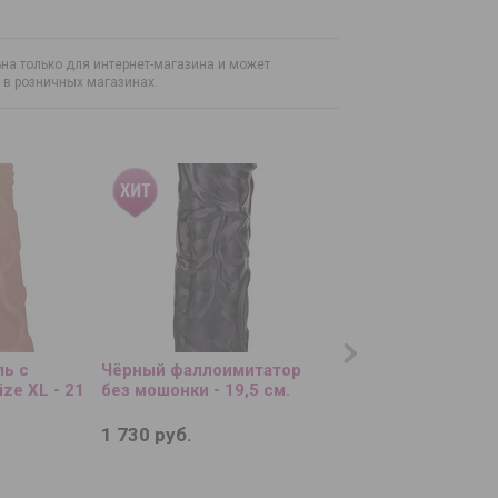
на только для интернет-магазина и может
н в розничных магазинах.
ь с
Чёрный фаллоимитатор
Сиреневый мастур
ze XL - 21
без мошонки - 19,5 см.
Marshmallow Maxi 
1 730 руб.
940 руб.