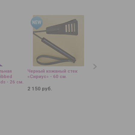
льная
Черный кожаный стек
Черная эрекционн
Ribbed
«Сириус» - 60 см.
насадка Strap The 
ds - 26 см.
2 150 руб.
1 850 руб.