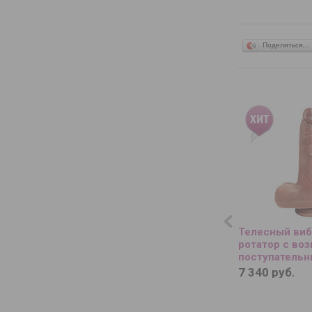
Поделиться…
Телесный виб
ротатор с воз
поступатель
движениями, 
7 340 руб.
пультом ДУ - 