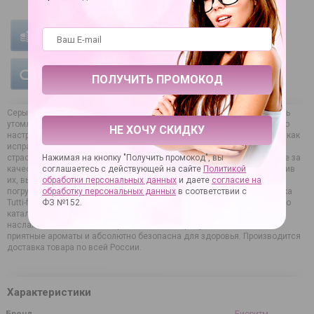
УСЛОВИЯ ОПЛАТЫ
УСЛОВИЯ ДОСТАВКИ
ГАРАНТИЯ НА ТОВАР
Серые будни, заполненные постоянными делами и хлопотами, очень
утомляют и подавляют сексуальность человека. В итоге нет никакого
НЕ ХОЧУ СКИДКУ
настроя для реализации жарких сексуальных сценариев. Мы знаем, как
исправить ситуацию, чтобы в жизни всегда было место романтике и
страсти, а близость была желанной. Эффективным оружием в борьбе за
Нажимая на кнопку "Получить промокод", вы
качество интимной жизни являются массажные масла и свечи. Купив
соглашаетесь с действующей на сайте
Политикой
их, вы сможете полноценно расслабиться и забыть о тревогах,
обработки персональных данных
и даете
согласие на
погрузиться в мир фантазий и чувственных переживаний. Гель-смазка
обработку персональных данных
в соответствии с
Tutti-frutti со вкусом сочной дыни - 30 гр. и другие варианты из нашего
ФЗ №152.
каталога позволяют создать особое настроение, что усиливает
наслаждение от каждого прикосновения. Продукция имеет тонкие
приятные ароматы и абсолютно безопасна для здоровья. Производится
доставка товара по всей России.
Характеристики
Бренд
Биоритм