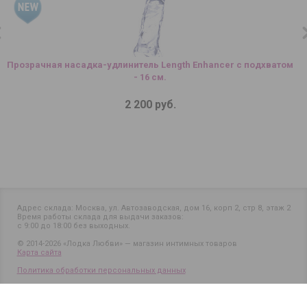
Прозрачная насадка-удлинитель Length Enhancer с подхватом
- 16 см.
2 200 руб.
Адрес склада: Москва, ул. Автозаводская, дом 16, корп 2, стр 8, этаж 2
Время работы склада для выдачи заказов:
с 9:00 до 18:00 без выходных.
© 2014-2026 «Лодка Любви» — магазин интимных товаров
Карта сайта
Политика обработки персональных данных
Positive SSL