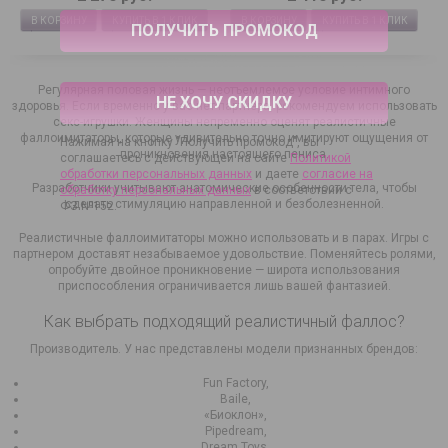
В КОРЗИНУ
КУПИТЬ В 1 КЛИК
В КОРЗИНУ
КУПИТЬ В 1 КЛИК
Регулярная половая жизнь — неотъемлемое условие интимного
НЕ ХОЧУ СКИДКУ
здоровья. Если временно у вас нет партнера, рекомендуем использовать
секс-игрушки. Женщины непременно оценят реалистичные
фаллоимитаторы, которые удивительно точно имитируют ощущения от
Нажимая на кнопку "Получить промокод", вы
проникновения настоящего пениса.
соглашаетесь с действующей на сайте
Политикой
обработки персональных данных
и даете
согласие на
Разработчики учитывают анатомические особенности тела, чтобы
обработку персональных данных
в соответствии с
сделать стимуляцию направленной и безболезненной.
ФЗ №152.
Реалистичные фаллоимитаторы можно использовать и в парах. Игры с
партнером доставят незабываемое удовольствие. Поменяйтесь ролями,
опробуйте двойное проникновение — широта использования
приспособления ограничивается лишь вашей фантазией.
Как выбрать подходящий реалистичный фаллос?
Производитель. У нас представлены модели признанных брендов:
Fun Factory,
Baile,
«Биоклон»,
Pipedream,
Dream Toys,