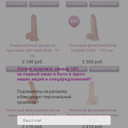
В КОРЗИНУ
КУПИТЬ В 1 КЛИК
В КОРЗИНУ
КУПИТЬ В 1 КЛИК
Реалистичный дилдо на
Телесный фаллоимитатор
присоске ART-Style №28 - 19
HUMAN COPY - 17,5 см.
см.
2 160 руб.
2 260 руб.
Хотите получить скидку 10%
В КОРЗИНУ
КУПИТЬ В 1 КЛИК
В КОРЗИНУ
КУПИТЬ В 1 КЛИК
на первый заказ и быть в курсе
наших акций и спецпредложений?
Подпишитесь на рассылку,
и Вам придет персональный
промокод
Телесный фаллоимитатор на
Телесный фаллоимитатор
присоске Ardent - 19,5 см.
PLUG N RIDE 5.5 FLESH DONG
- 14 см.
2 270 руб.
2 410 руб.