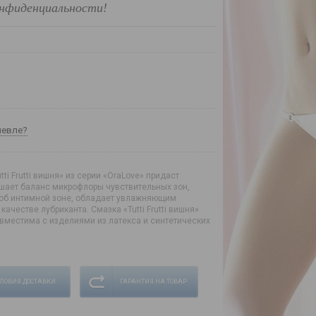
нфиденциальности!
шевле?
i Frutti вишня» из серии «OraLove» придаст
ушает баланс микрофлоры чувствительных зон,
я об интимной зоне, обладает увлажняющим
ачестве лубриканта. Смазка «Tutti Frutti вишня»
вместима с изделиями из латекса и синтетических
СЛОВИЯ ДОСТАВКИ
ГАРАНТИЯ НА ТОВАР