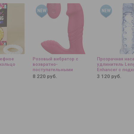
ьефное
Розовый вибратор с
Прозрачная нас
кольцо
возвратно-
удлинитель Len
поступательными
Enhancer с подх
движениями Up And Down
см.
8 220 руб.
3 120 руб.
Vibe