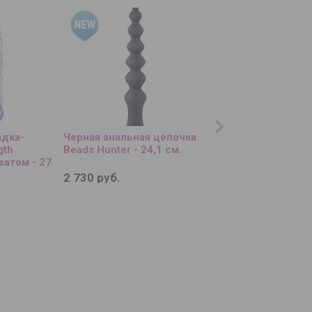
адка-
Черная анальная цепочка
Мастурбатор-вагин
gth
Beads Hunter - 24,1 см.
вибрацией и всас
ватом - 27
Cutie Lush
2 730 руб.
10 310 руб.