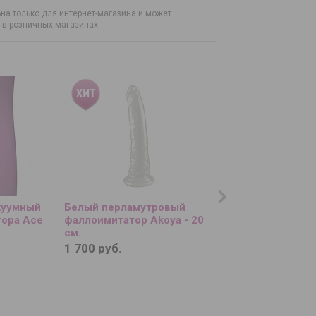
на только для интернет-магазина и может
н в розничных магазинах.
куумный
Белый перламутровый
Экстремально тон
тора Ace
фаллоимитатор Akoya - 20
презервативы MA
см.
Extra Thin - 15 шт.
1 700 руб.
2 070 руб.