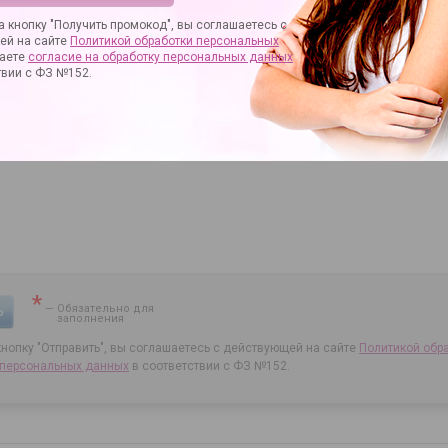
 кнопку "Получить промокод", вы соглашаетесь с
ей на сайте
Политикой обработки персональных
аете
согласие на
обработку персональных данных
твии с ФЗ №152.
*
— Обязательно для
Ь
заполнения
нопку "Отправить", вы соглашаетесь с действующей на сайте
Политикой обр
 персональных данных
в соответствии с ФЗ №152.