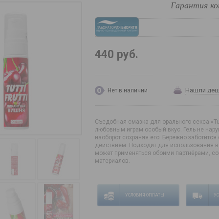
Гарантия ко
440 руб.
Нашли де
Нет в наличии
Съедобная смазка для орального секса «Tutt
любовным играм особый вкус. Гель не нар
наоборот сохраняя его. Бережно заботитс
действием. Подходит для использования в к
может применяться обоими партнёрами, со
материалов.
УСЛОВИЯ ОПЛАТЫ
У