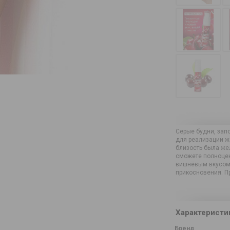
Серые будни, зап
для реализации жа
близость была же
сможете полноценн
вишнёвым вкусом -
прикосновения. П
Характеристи
Бренд