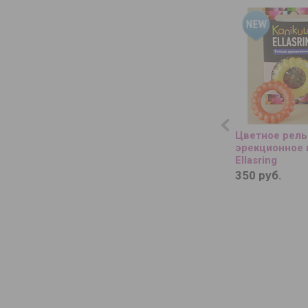
Цветное рел
эрекционное 
Ellasring
350 руб.