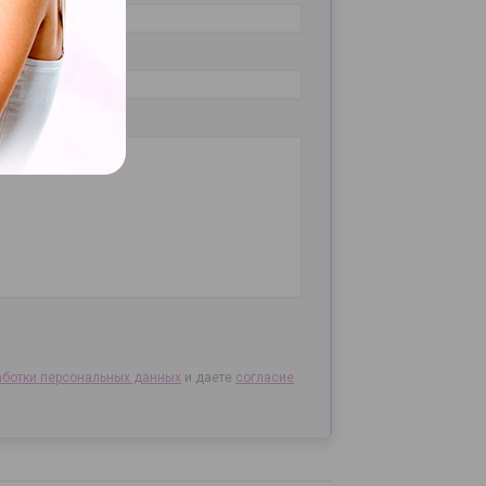
аботки персональных данных
и даете
согласие