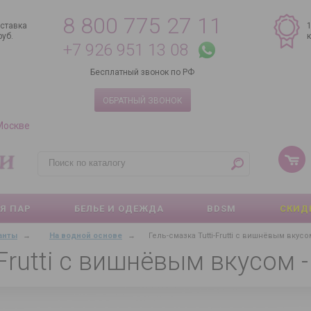
8 800 775 27 11
ставка
руб.
+7 926 951 13 08
Бесплатный звонок по РФ
ОБРАТНЫЙ ЗВОНОК
 Москве
Я ПАР
БЕЛЬЕ И ОДЕЖДА
BDSM
СКИД
анты
→
На водной основе
→
Гель-смазка Tutti-Frutti с вишнёвым вкусом
Frutti с вишнёвым вкусом - 