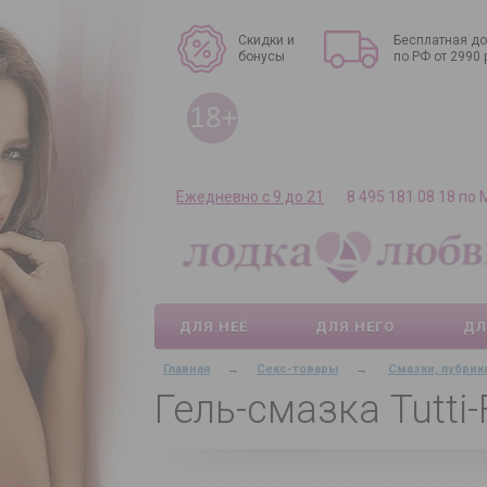
Скидки и
Бесплатная до
бонусы
по РФ от 2990 
Ежедневно с 9 до 21
8 495 181 08 18 по
ДЛЯ НЕЁ
ДЛЯ НЕГО
ДЛ
Главная
→
Секс-товары
→
Смазки, лубрик
Гель-смазка Tutti-