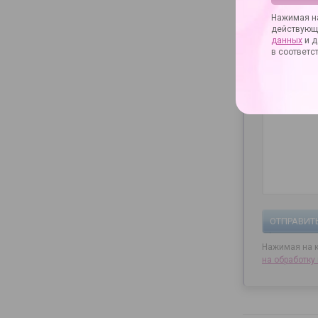
Нажимая на
действующ
*
E-mail
данных
и д
в соответс
*
Ваш вопрос
ОТПРАВИТ
Нажимая на к
на
обработку