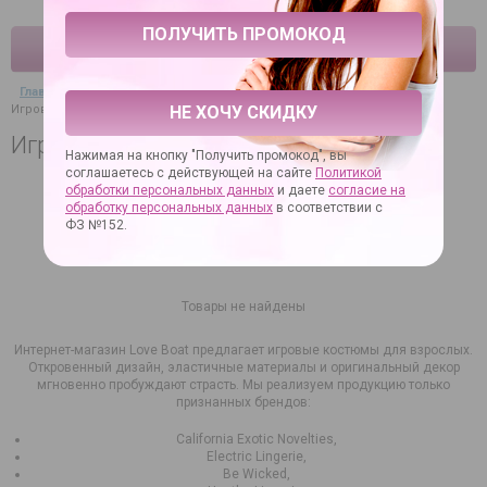
КАТАЛОГ
Главная
→
Секс-товары
→
Эротическая одежда
→
Игровые костюмы
НЕ ХОЧУ СКИДКУ
Игровые костюмы
Нажимая на кнопку "Получить промокод", вы
соглашаетесь с действующей на сайте
Политикой
обработки персональных данных
и даете
согласие на
ФИЛЬТР
обработку персональных данных
в соответствии с
ФЗ №152.
Товары не найдены
Интернет-магазин Love Boat предлагает игровые костюмы для взрослых.
Откровенный дизайн, эластичные материалы и оригинальный декор
мгновенно пробуждают страсть. Мы реализуем продукцию только
признанных брендов:
California Exotic Novelties,
Electric Lingerie,
Be Wicked,