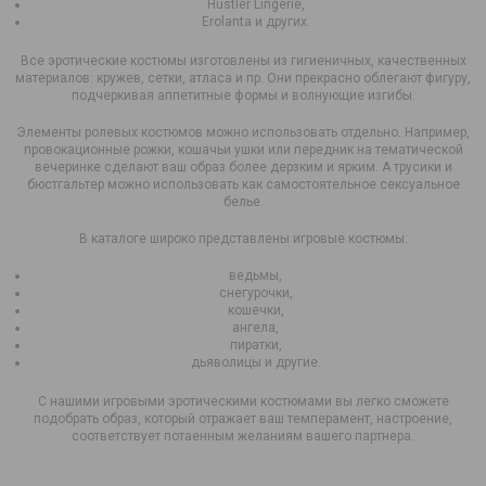
Hustler Lingerie,
Erolanta и других.
Все эротические костюмы изготовлены из гигиеничных, качественных
материалов: кружев, сетки, атласа и пр. Они прекрасно облегают фигуру,
подчеркивая аппетитные формы и волнующие изгибы.
Элементы ролевых костюмов можно использовать отдельно. Например,
провокационные рожки, кошачьи ушки или передник на тематической
вечеринке сделают ваш образ более дерзким и ярким. А трусики и
бюстгальтер можно использовать как самостоятельное сексуальное
белье.
В каталоге широко представлены игровые костюмы:
ведьмы,
снегурочки,
кошечки,
ангела,
пиратки,
дьяволицы и другие.
С нашими игровыми эротическими костюмами вы легко сможете
подобрать образ, который отражает ваш темперамент, настроение,
соответствует потаенным желаниям вашего партнера.