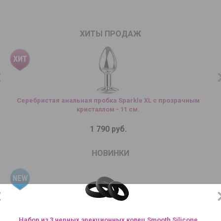
ХИТЫ ПРОДАЖ
Серебристая анальная пробка Sparkle XL с прозрачным
кристаллом - 11 см.
1 790 руб.
НОВИНКИ
Набор из 3 черных эрекционных колец Smooth Silicone