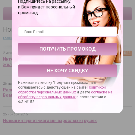
Подпишитесь на рассылку,
и Вам придет персональный
промокод
КАТАЛОГ
Новости
Главная
→
О компании
→
Новости
2 июня 2016
RSS
Интернет-магазин Лодка Любви — угадываем ваши
желания!
НЕ ХОЧУ СКИДКУ
Нажимая на кнопку "Получить промокод", вы
26 мая 2016
соглашаетесь с действующей на сайте
Политикой
Расширение ассортимента в интернет-магазине Love
обработки персональных данных
и даете
согласие на
Boat!
обработку персональных данных
в соответствии с
ФЗ №152.
25 ноября 2015
Новый интернет-магазин взрослых игрушек