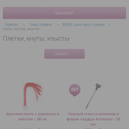
КАТАЛОГ
Главная
→
Секс-товары
→
BDSM, садо-мазо товары
→
Кнуты, плётки, хлысты
Плетки, кнуты, хлысты
ФИЛЬТР
Красная плеть с рукоятью в
Черный стек со шлепком в
оплетке - 28 см.
форме сердца Anonymo - 35
см.