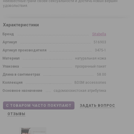
неизвестные грани своей сексуальности и достичь новых вершин
удовольствия.
Характеристики
Бренд
Sitabella
Артикул
516903
Артикул производителя
3475-1
Материал
натуральная кожа
Упаковка
прозрачный пакет
Длина в сантиметрах
58.00
Коллекция
BDSM accessories
Основное назначение
садомазохистская атрибутика
С ТОВАРОМ ЧАСТО ПОКУПАЮТ
ЗАДАТЬ ВОПРОС
ОТЗЫВЫ