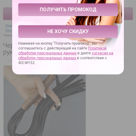
КАТАЛОГ
Главная
→
Секс-товары
→
BDSM, садо-мазо товары
→
Кнуты, плётки, хлысты
→
НЕ ХОЧУ СКИДКУ
Черная кожаная плеть с деревянной рукоятью - 58 см.
Нажимая на кнопку "Получить промокод", вы
Черная кожаная плеть с деревянной
соглашаетесь с действующей на сайте
Политикой
рукоятью - 58 см.
обработки персональных данных
и даете
согласие на
обработку персональных данных
в соответствии с
ФЗ №152.