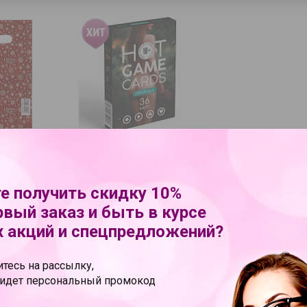
арочный
Игральные карты Hot
акет с
Game Cards «Природа»
кой (20х30
360 руб.
е получить скидку 10%
УПИТЬ В 1 КЛИК
В КОРЗИНУ
КУПИТЬ В 1 КЛИК
рвый заказ и быть в курсе
 акций и спецпредложений?
тесь на рассылку,
ридет персональный промокод
ХИТЫ ПРОДАЖ