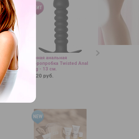
ых колец
Чёрная анальная
Эреционное кольц
метра
вибропробка Twisted Anal
форме автомобил
Plug - 13 см.
шины Titan
1 020 руб.
690 руб.