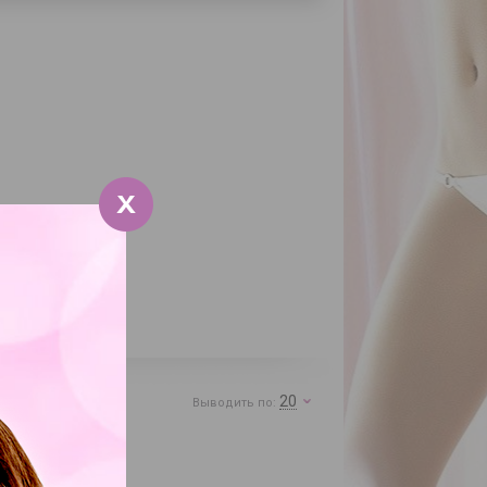
20
Выводить по: