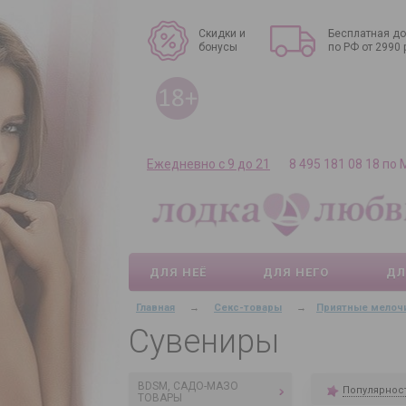
Скидки и
Бесплатная до
бонусы
по РФ от 2990 
Ежедневно с 9 до 21
8 495 181 08 18 по
ДЛЯ НЕЁ
ДЛЯ НЕГО
ДЛ
Главная
→
Секс-товары
→
Приятные мелоч
Сувениры
BDSM, САДО-МАЗО
Популярнос
ТОВАРЫ