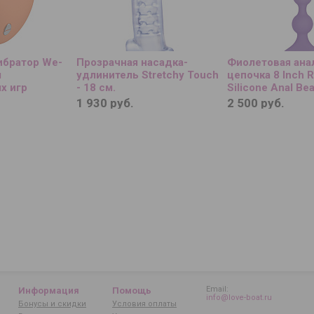
ибратор We-
Прозрачная насадка-
Фиолетовая ана
я
удлинитель Stretchy Touch
цепочка 8 Inch 
х игр
- 18 см.
Silicone Anal Bea
1 930 руб.
2 500 руб.
Email:
Информация
Помощь
info@love-boat.ru
Бонусы и скидки
Условия оплаты