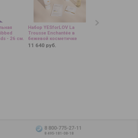
льная
Набор YESforLOV La
Черный полый стр
Ribbed
Trousse Enchantée в
вибрацией Erectio
ds - 26 см.
бежевой косметичке
- 24,1 см.
11 640 руб.
12 590 руб.
8 800-775-27-11
8 495-181-08-18