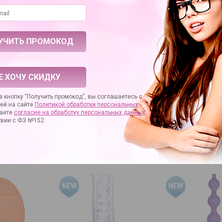
Е ХОЧУ СКИДКУ
а-плаг на
Телесный анально-
Набор из 3 чёрн
 кнопку "Получить промокод", вы соглашаетесь с
NUM 9 - 24
вагинальный
различного диа
ей на сайте
Политикой обработки персональных
фаллоимитатор Double
аете
согласие на
обработку персональных данных
Penetrator - 19,5 см.
5 570 руб.
680 руб.
твии с ФЗ №152.
НОВИНКИ