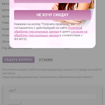
Бренд
Биоритм
Артикул
24764
НЕ ХОЧУ СКИДКУ
Артикул производителя
LB-13007
Упаковка
флакон
Нажимая на кнопку "Получить промокод", вы
соглашаетесь с действующей на сайте
Политикой
Коллекция
Массажные масла
обработки персональных данных
и даете
согласие на
Основное назначение
эротический массаж
обработку персональных данных
в соответствии с
ФЗ №152.
Объем
50 мл.
Год выпуска модели
2021
ЗАДАТЬ ВОПРОС
ОТЗЫВЫ
Вы можете задать любой интересующий вас вопрос по товару или работе
магазина.
Наши квалифицированные специалисты обязательно вам помогут.
*
ФИО
*