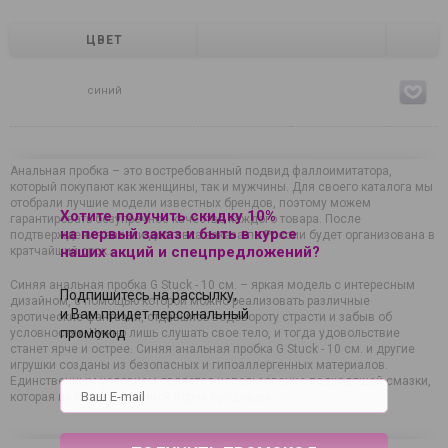
ЦВЕТ
синий
Анальная пробка – это востребованный подвид фаллоимитатора,
который покупают как женщины, так и мужчины. Для своего каталога мы
отобрали лучшие модели известных брендов, поэтому можем
Хотите получить скидку 10%
гарантировать безупречное качество каждого товара. После
на первый заказ и быть в курсе
подтверждения заявки доставка заказа по России будет организована в
наших акций и спецпредложений?
кратчайший срок.
Синяя анальная пробка G Stuck - 10 см. – яркая модель с интересным
Подпишитесь на рассылку,
дизайном, с помощью которой можно реализовать различные
и Вам придет персональный
эротические фантазии, отдавшись водовороту страсти и забыв об
промокод
условностях. Нужно лишь слушать свое тело, и тогда удовольствие
станет ярче и острее. Синяя анальная пробка G Stuck - 10 см. и другие
игрушки созданы из безопасных и гипоаллергенных материалов.
Единственным условием является использование подходящей смазки,
которая не станет причиной порчи продукции.