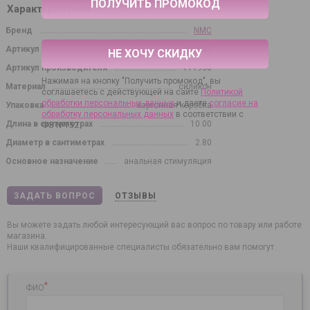
Характеристики
Бренд
NMC
Артикул
531149
НЕ ХОЧУ СКИДКУ
Артикул производителя
111938
Нажимая на кнопку "Получить промокод", вы
Материал
силикон
соглашаетесь с действующей на сайте
Политикой
обработки персональных данных
и даете
согласие на
Упаковка
картонная коробка
обработку персональных данных
в соответствии с
Длина в сантиметрах
10.00
ФЗ №152.
Диаметр в сантиметрах
2.80
Основное назначение
анальная стимуляция
ЗАДАТЬ ВОПРОС
ОТЗЫВЫ
Вы можете задать любой интересующий вас вопрос по товару или работе
магазина.
Наши квалифицированные специалисты обязательно вам помогут.
*
ФИО