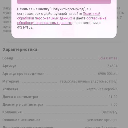
Вакуумная помпа Discovery Magnate – отличный способ поддержания
Нажимая на кнопку "Получить промокод", вы
мужской активности. Благодаря этому приспособлению можно продлить
соглашаетесь с действующей на сайте
Политикой
интимную близость и увеличить наслаждение в момент кульминации. У
обработки персональных данных
и даете
согласие на
нас можно купить модели известных производителей по
обработку персональных данных
в соответствии с
привлекательным ценам. Заказы в нашем магазине обрабатываются
ФЗ №152.
очень оперативно, доставка по России конфиденциальна.
Характеристики
Бренд
Lola Games
Артикул
54504
Артикул производителя
6906-00Lola
Материал
термопластичный эластомер (TPE)
Упаковка
картонная коробка
Длина в сантиметрах
31.00
Диаметр в сантиметрах
7.00
Коллекция
Discovery
Основное назначение
усиление эрекции
Дополнительное назначение
вакуумный массаж