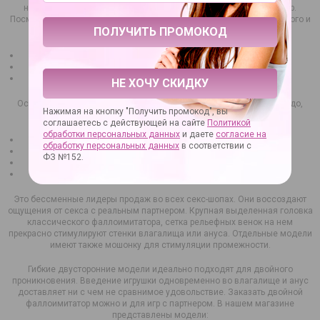
найдут у нас интересный для себя классический фаллоимитатор.
Посмотрите весь каталог или воспользуйтесь фильтрами для быстрого и
продуктивного поиска. Дилдо различаются:
по форме;
размеру (до 30 см в длину);
материалу изготовления и пр.
НЕ ХОЧУ СКИДКУ
Особой популярностью неизменно пользуются классические дилдо,
Нажимая на кнопку "Получить промокод", вы
имитирующие натуральный пенис:
соглашаетесь с действующей на сайте
Политикой
обработки персональных данных
и даете
согласие на
по фактуре,
обработку персональных данных
в соответствии с
форме,
ФЗ №152.
рельефу,
цвету.
Это бессменные лидеры продаж во всех секс-шопах. Они воссоздают
ощущения от секса с реальным партнером. Крупная выделенная головка
классического фаллоимитатора, сетка рельефных венок на нем
прекрасно стимулируют стенки влагалища или ануса. Отдельные модели
имеют также мошонку для стимуляции промежности.
Гибкие двусторонние модели идеально подходят для двойного
проникновения. Введение игрушки одновременно во влагалище и анус
доставляет ни с чем не сравнимое удовольствие. Заказать двойной
фаллоимитатор можно и для игр с партнером. В нашем магазине
представлены модели: