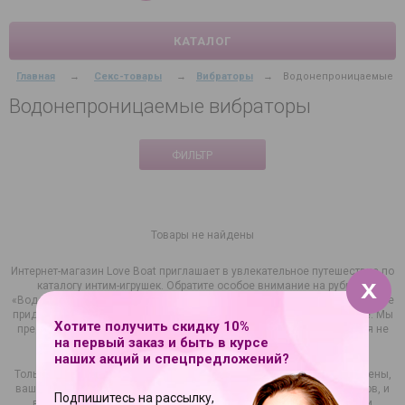
КАТАЛОГ
Главная
→
Секс-товары
→
Вибраторы
→
Водонепроницаемые
Водонепроницаемые вибраторы
ФИЛЬТР
Товары не найдены
Интернет-магазин Love Boat приглашает в увлекательное путешествие по
каталогу интим-игрушек. Обратите особое внимание на рубрику
«Водонепроницаемый вибратор». Купив у нас такой вид изделия, вам не
придется думать о безопасности, если вы захотели поиграть в душе. Мы
Хотите получить скидку 10%
предлагаем специально разработанные модели, которые не боятся не
на первый заказ и быть в курсе
только брызг, но и полного погружения в воду.
наших акций и спецпредложений?
Только взгляните на ассортимент интимных стимуляторов! Мы уверены,
ваше сердце учащенно забьется от предвкушения сладких оргазмов, и
Подпишитесь на рассылку,
вы обязательно захотите купить водонепроницаемый вибратор и