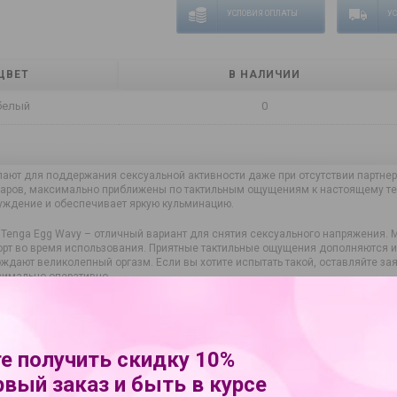
УСЛОВИЯ ОПЛАТЫ
У
ЦВЕТ
В НАЛИЧИИ
белый
0
пают для поддержания сексуальной активности даже при отсутствии партне
варов, максимально приближены по тактильным ощущениям к настоящему тел
уждение и обеспечивает яркую кульминацию.
 Tenga Egg Wavy – отличный вариант для снятия сексуального напряжения.
орт во время использования. Приятные тактильные ощущения дополняются 
ождают великолепный оргазм. Если вы хотите испытать такой, оставляйте зая
имально оперативно.
ки
е получить скидку 10%
Tenga
рвый заказ и быть в курсе
530755