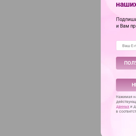
наших
Артикул произво
Материал
Подпиши
Упаковка
и Вам п
Длина в сантимет
Диаметр в санти
Коллекция
Основное назнач
С ТОВАРОМ 
Н
Нажимая на
действующ
данных
и д
в соответс