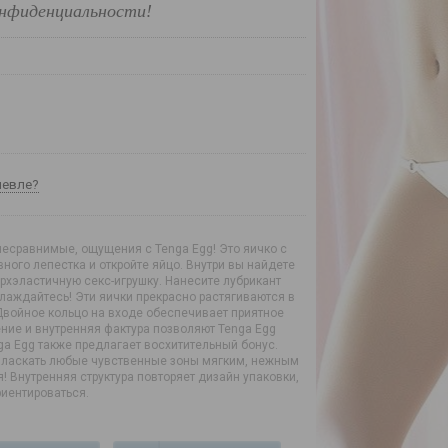
нфиденциальности!
шевле?
несравнимые, ощущения с Tenga Egg! Это яичко с
ного лепестка и откройте яйцо. Внутри вы найдете
ерхэластичную секс-игрушку. Нанесите лубрикант
слаждайтесь! Эти яички прекрасно растягиваются в
Двойное кольцо на входе обеспечивает приятное
ние и внутренняя фактура позволяют Tenga Egg
ga Egg также предлагает восхитительный бонус.
и ласкать любые чувственные зоны мягким, нежным
! Внутренняя структура повторяет дизайн упаковки,
риентироваться.