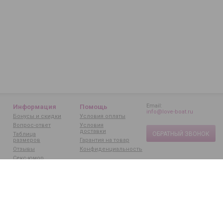
Email:
Информация
Помощь
info@love-boat.ru
Бонусы и скидки
Условия оплаты
Вопрос-ответ
Условия
доставки
ОБРАТНЫЙ ЗВОНОК
Таблица
размеров
Гарантия на товар
Отзывы
Конфиденциальность
Секс-юмор
Статьи
Бренды