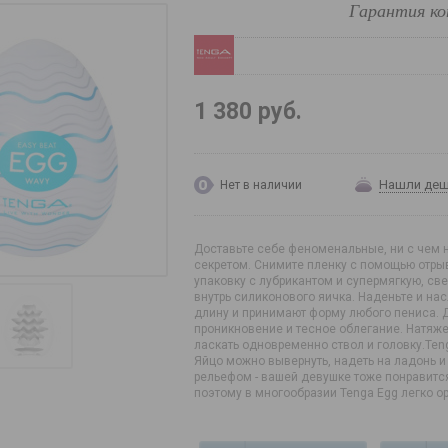
Гарантия ко
1 380 руб.
Нашли де
Нет в наличии
Доставьте себе феноменальные, ни с чем 
секретом. Снимите пленку с помощью отрыв
упаковку с лубрикантом и супермягкую, св
внутрь силиконового яичка. Наденьте и на
длину и принимают форму любого пениса. 
проникновение и тесное облегание. Натяже
ласкать одновременно ствол и головку.Ten
Яйцо можно вывернуть, надеть на ладонь 
рельефом - вашей девушке тоже понравится
поэтому в многообразии Tenga Egg легко о