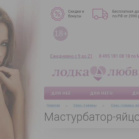
Скидки и
Бесплатная до
бонусы
по РФ от 2990 
Ежедневно с 9 до 21
8 495 181 08 18 по
ДЛЯ НЕЁ
ДЛЯ НЕГО
ДЛ
Главная
→
Секс-товары
→
Секс-товары д
Мастурбатор-яйцо