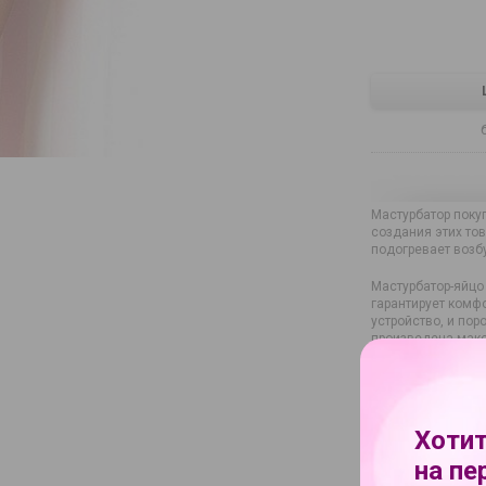
Мастурбатор поку
создания этих то
подогревает возб
Мастурбатор-яйцо
гарантирует комф
устройство, и пор
произведена макс
Характеристи
Хотит
Бренд
на пе
Артикул