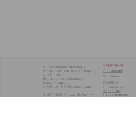
Компания
Адрес склада: Москва, ул.
Автозаводская, дом 16, корп 2,
О компании
стр 8, этаж 2
Контакты
Время работы склада для
Новости
выдачи заказов:
с 9:00 до 18:00 без выходных.
Согласие на
обработку
© 2014-2026 «Лодка Любви» —
персональных
данных
магазин интимных товаров
Карта сайта
Политика обработки
персональных данных