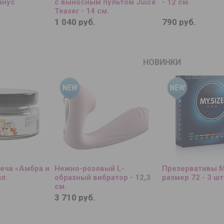
анус
с выносным пультом Juice
- 12 см.
Teaser - 14 см.
1 040 руб.
790 руб.
НОВИНКИ
еча «Амбра и
Нежно-розовый L-
Презервативы M
л.
образный вибратор - 12,3
размер 72 - 3 шт
см.
3 710 руб.