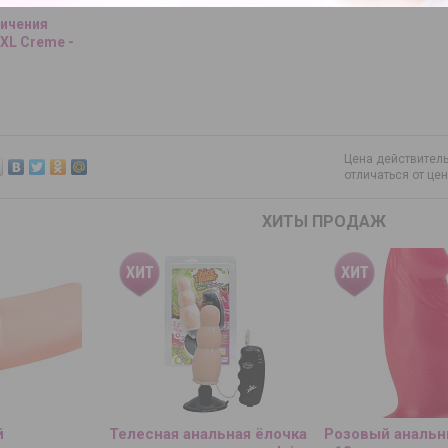
личения
XXL Creme -
Цена действитель
отличаться от це
ХИТЫ ПРОДАЖ
й
Телесная анальная ёлочка
Розовый анальн