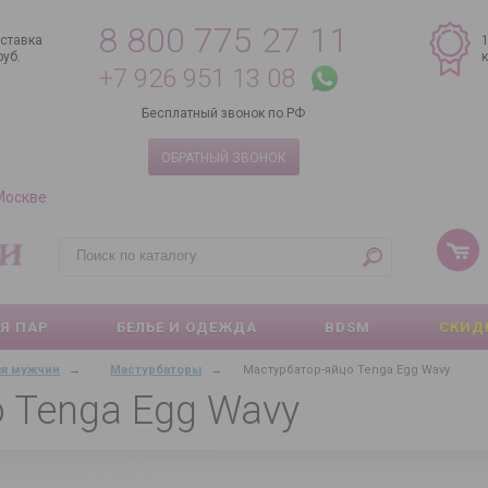
8 800 775 27 11
ставка
руб.
+7 926 951 13 08
Бесплатный звонок по РФ
ОБРАТНЫЙ ЗВОНОК
 Москве
Я ПАР
БЕЛЬЕ И ОДЕЖДА
BDSM
СКИД
ля мужчин
→
Мастурбаторы
→
Мастурбатор-яйцо Tenga Egg Wavy
 Tenga Egg Wavy