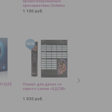
ароматизированные
вибратор-реалисти
презервативы Unilatex
см.
Multifruit - 12 шт. + 3 шт. в
1 100 руб.
2 000 руб.
подарок
Y.SIZE
Плакат для двоих со
Синяя анальная ел
.
скретч-слоем «БДСМ»
Inch Silicone Anal P
см.
1 030 руб.
3 710 руб.