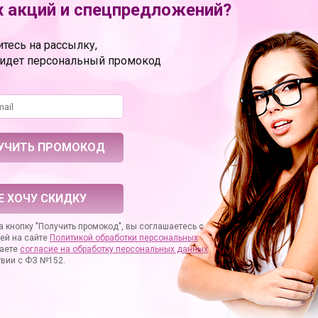
 акций и спецпредложений?
дителя
EGG-R01
термопластичный эластомер (TPE)
тесь на рассылку,
полиэтиленовая пленка
ридет персональный промокод
рах
6.10
метрах
4.90
EGG Series
ение
фаллостимуляция
ЧАСТО ПОКУПАЮТ
ЗАДАТЬ ВОПРОС
ОТЗЫВЫ
Е ХОЧУ СКИДКУ
 кнопку "Получить промокод", вы соглашаетесь с
ей на сайте
Политикой обработки персональных
аете
согласие на
обработку персональных данных
твии с ФЗ №152.