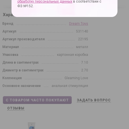
обработку персональных данных
в соответствии с
ФЗ №152.
Характеристики
Бренд
Dream Toys
Артикул
531140
Артикул производителя
22195
Материал
металл
Упаковка
картонная коробка
Длина в сантиметрах
7.10
Диаметр в сантиметрах
2.70
Коллекция
Gleaming Love
Основное назначение
анальная стимуляция
С ТОВАРОМ ЧАСТО ПОКУПАЮТ
ЗАДАТЬ ВОПРОС
ОТЗЫВЫ