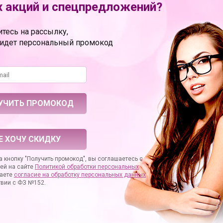
 акций и спецпредложений?
блистер
рах
4.50
тесь на рассылку,
метрах
3.50
ридет персональный промокод
SEXY FRIEND СЕКСУАЛЬНАЯ ИГРА
ение
усиление эрекции
назначение
стимуляция клитора
Да
ЧАСТО ПОКУПАЮТ
ЗАДАТЬ ВОПРОС
ОТЗЫВЫ
Е ХОЧУ СКИДКУ
 кнопку "Получить промокод", вы соглашаетесь с
ей на сайте
Политикой обработки персональных
аете
согласие на
обработку персональных данных
твии с ФЗ №152.