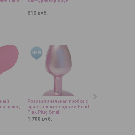
ith Balls -
мастурбатор-анус
кольцо Rings Scre
610 руб.
310 руб.
рный
Розовая анальная пробка с
Цветное эрекцион
на палец
кристаллом-сердцем Pearl
кольцо Love Ring с
Pink Plug Small
бусинами
1 700 руб.
350 руб.