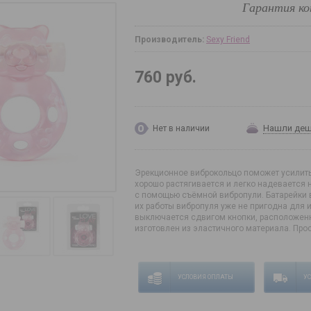
Гарантия ко
Производитель:
Sexy Friend
760 руб.
Нашли де
Нет в наличии
Эрекционное виброкольцо поможет усилить 
хорошо растягивается и легко надевается 
с помощью съёмной вибропули. Батарейки 
их работы вибропуля уже не пригодна для
выключается сдвигом кнопки, расположенн
изготовлен из эластичного материала. Прос
УСЛОВИЯ ОПЛАТЫ
У