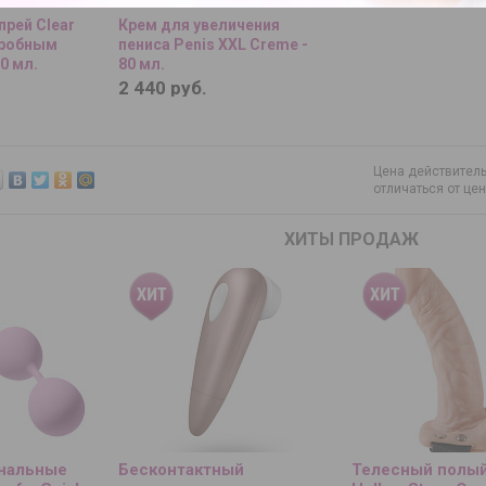
рей Clear
Крем для увеличения
кробным
пениса Penis XXL Creme -
0 мл.
80 мл.
2 440 руб.
Цена действитель
отличаться от це
ХИТЫ ПРОДАЖ
инальные
Бесконтактный
Телесный полый