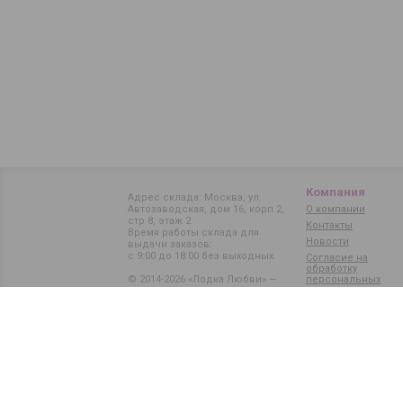
Компания
Адрес склада: Москва, ул.
Автозаводская, дом 16, корп 2,
О компании
стр 8, этаж 2
Контакты
Время работы склада для
Новости
выдачи заказов:
с 9:00 до 18:00 без выходных.
Согласие на
обработку
© 2014-2026 «Лодка Любви» —
персональных
данных
магазин интимных товаров
Карта сайта
Политика обработки
персональных данных