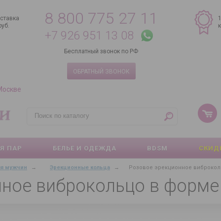
8 800 775 27 11
ставка
руб.
+7 926 951 13 08
Бесплатный звонок по РФ
ОБРАТНЫЙ ЗВОНОК
 Москве
Я ПАР
БЕЛЬЕ И ОДЕЖДА
BDSM
СКИД
ля мужчин
→
Эрекционные кольца
→
Розовое эрекционное виброкол
нное виброкольцо в форм