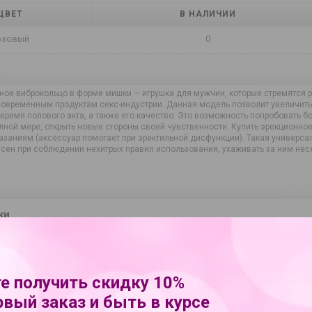
ЦВЕТ
В НАЛИЧИИ
озовый
0
ное виброкольцо в форме мишки — игрушка для мужчин, которые стремятся р
 современным продуктам секс-индустрии. Данная модель позволит увеличить 
и время полового акта, а также его качество. Это возможность попробовать
ной мере, открыть новые стороны своей чувственности. Купить эрекционное 
заниям (аксессуар помогает при эректильной дисфункции). Такая универса
сен при соблюдении нехитрых правил использования, ухаживать за ним несл
.
ки
Sexy Friend
531370
дителя
SF-70303
е получить скидку 10%
термопластичная резина (TPR)
рвый заказ и быть в курсе
есть в комплекте