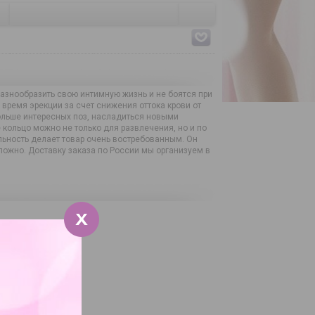
азнообразить свою интимную жизнь и не боятся при
время эрекции за счет снижения оттока крови от
 больше интересных поз, насладиться новыми
кольцо можно не только для развлечения, но и по
льность делает товар очень востребованным. Он
ожно. Доставку заказа по России мы организуем в