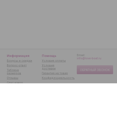
Email:
Информация
Помощь
info@love-boat.ru
Бонусы и скидки
Условия оплаты
Вопрос-ответ
Условия
доставки
ОБРАТНЫЙ ЗВОНОК
Таблица
размеров
Гарантия на товар
Отзывы
Конфиденциальность
Секс-юмор
Статьи
Бренды