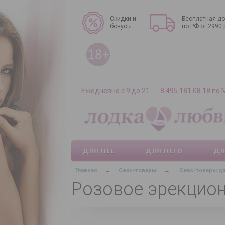
Скидки и
Бесплатная до
бонусы
по РФ от 2990 
Ежедневно с 9 до 21
8 495 181 08 18 по
ДЛЯ НЕЁ
ДЛЯ НЕГО
ДЛ
Главная
→
Секс-товары
→
Секс-товары д
Розовое эрекцио