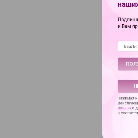
наших
Упаковка
Длина в сантимет
Подпиши
Диаметр в санти
и Вам п
Коллекция
Основное назнач
Дополнительное 
Вибрация
С ТОВАРОМ 
Н
Нажимая на
действующ
данных
и д
в соответс