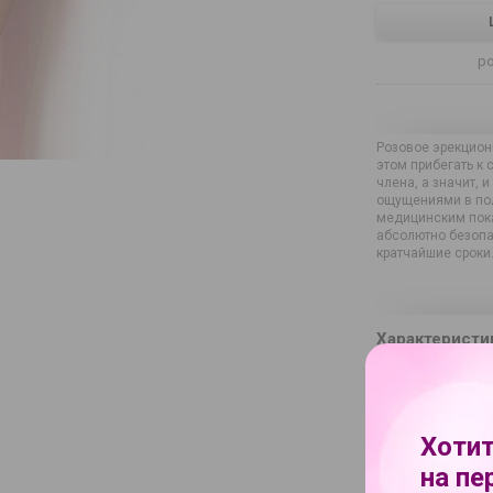
р
Розовое эрекцион
этом прибегать к
члена, а значит, 
ощущениями в пол
медицинским пока
абсолютно безопа
кратчайшие сроки
Характеристи
Бренд
Артикул
Артикул произво
Хотит
Материал
на пе
Батарейки