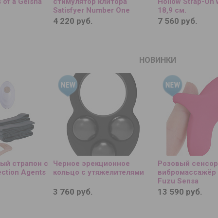
 of a Geisha
стимулятор клитора
Hollow Strap-On w
Satisfyer Number One
18,9 см.
4 220 руб.
7 560 руб.
НОВИНКИ
ый страпон с
Черное эрекционное
Розовый сенсо
ction Agents
кольцо с утяжелителями
вибромассажёр 
Fuzu Sensa
3 760 руб.
13 590 руб.