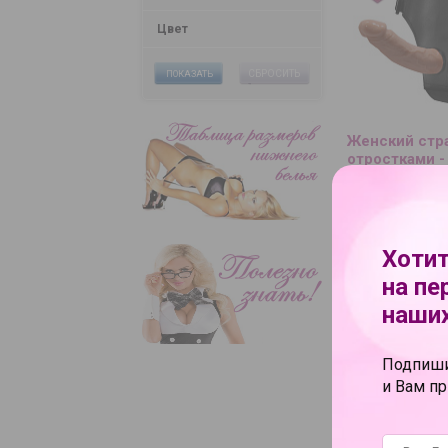
Цвет
СБРОСИТЬ
ПОКАЗАТЬ
Женский стра
отростками -
внутренним
3 110 руб.
В КОРЗИНУ
К
Хотит
на пе
наших
Подпиши
и Вам п