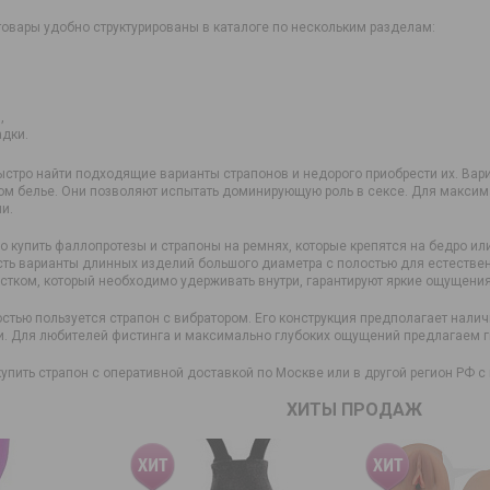
овары удобно структурированы в каталоге по нескольким разделам:
,
адки.
ыстро найти подходящие варианты страпонов и недорого приобрести их. Вар
ом белье. Они позволяют испытать доминирующую роль в сексе. Для макси
и.
 купить фаллопротезы и страпоны на ремнях, которые крепятся на бедро ил
сть варианты длинных изделий большого диаметра с полостью для естестве
стком, который необходимо удерживать внутри, гарантируют яркие ощущени
стью пользуется страпон с вибратором. Его конструкция предполагает нали
и. Для любителей фистинга и максимально глубоких ощущений предлагаем г
упить страпон с оперативной доставкой по Москве или в другой регион РФ 
ХИТЫ ПРОДАЖ