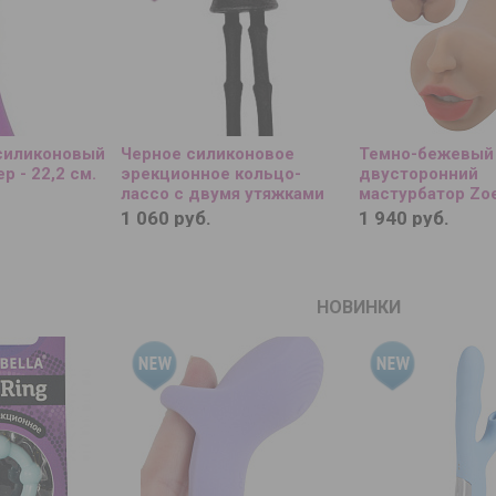
силиконовый
Черное силиконовое
Темно-бежевый
 - 22,2 см.
эрекционное кольцо-
двусторонний
лассо с двумя утяжками
мастурбатор Zoe
и вагина
1 060 руб.
1 940 руб.
НОВИНКИ