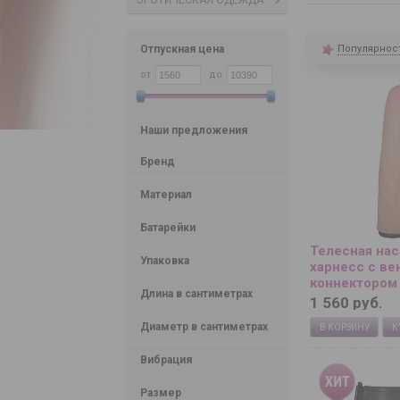
ЭРОТИЧЕСКАЯ ОДЕЖДА
Популярнос
Отпускная цена
от
до
Наши предложения
Бренд
Материал
Батарейки
Телесная на
Упаковка
харнесс с ве
коннектором
Длина в сантиметрах
- 18,2 см.
1 560 руб.
Диаметр в сантиметрах
В КОРЗИНУ
К
Вибрация
Размер