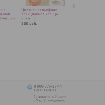
р с
Цветное рельефное
Мастурбатор-яйцо
уумной
эрекционное кольцо
Egg Wavy
YourLover
Ellasring
350 руб.
1 380 руб.
8 800-775-27-11
8 495-181-08-18
бесплатно по России
с 9 до 21 ежедневно