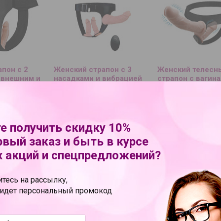
пон с 2
Женский страпон с 3
Женский телесн
 внешним и
насадками и вибрацией
страпон с вагин
вибропробкой Ultr
см.
4 150 руб.
4 600 руб.
УПИТЬ В 1 КЛИК
В КОРЗИНУ
КУПИТЬ В 1 КЛИК
В КОРЗИНУ
КУПИТЬ
е получить скидку 10%
рвый заказ и быть в курсе
 акций и спецпредложений?
тесь на рассылку,
ридет персональный промокод