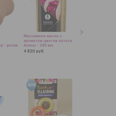
Массажное масло с
Парфюмированный
ароматом цветов лотоса
с феромонами Mill
y - ротик
Amour - 240 мл.
Kisses - 100 мл.
4 820 руб.
1 250 руб.