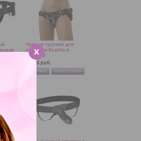
ый
Черные трусики для
альной
страпона RealStick
a - 17,5
CALIBER
4 620 руб.
 В 1 КЛИК
В КОРЗИНУ
КУПИТЬ В 1 КЛИК