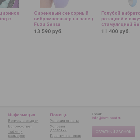
кционное
Сиреневый сенсорный
Голубой вибрато
ing с
вибромассажёр на палец
ротацией и вак
Fuzu Sensa
стимуляцией Be
Rosubi
13 590 руб.
11 400 руб.
Email:
Информация
Помощь
info@love-boat.ru
Бонусы и скидки
Условия оплаты
Вопрос-ответ
Условия
доставки
ОБРАТНЫЙ ЗВОНОК
Таблица
размеров
Гарантия на товар