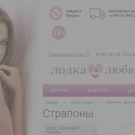
Скидки и
Бесплатная до
бонусы
по РФ от 2990 
Ежедневно с 9 до 21
8 495 181 08 18 по
ДЛЯ НЕЁ
ДЛЯ НЕГО
ДЛ
Главная
→
Секс-товары
→
Страпоны, фалло
Страпоны
BDSM, САДО-МАЗО
ТОВАРЫ