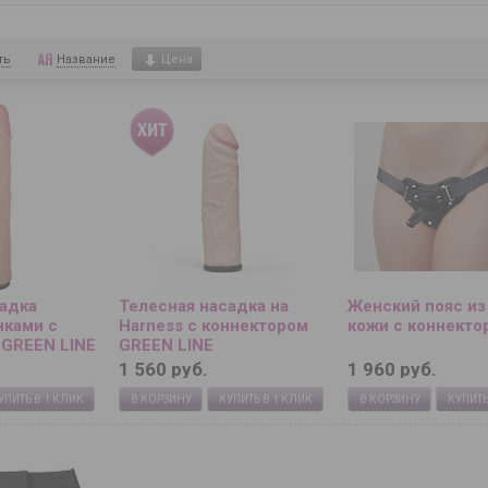
ть
Название
Цена
садка
Телесная насадка на
Женский пояс из
нками с
Harness с коннектором
кожи с коннекто
 GREEN LINE
GREEN LINE
1 560 руб.
1 960 руб.
УПИТЬ В 1 КЛИК
В КОРЗИНУ
КУПИТЬ В 1 КЛИК
В КОРЗИНУ
КУПИТЬ