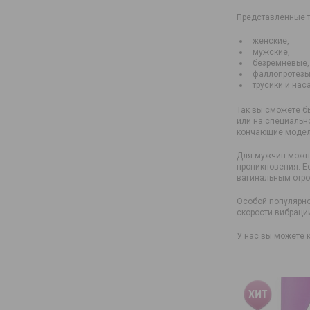
Представленные т
женские,
мужские,
безремневые,
фаллопротезы
трусики и нас
Так вы сможете б
или на специальн
кончающие модел
Для мужчин можно
проникновения. Е
вагинальным отро
Особой популярно
скорости вибраци
У нас вы можете к