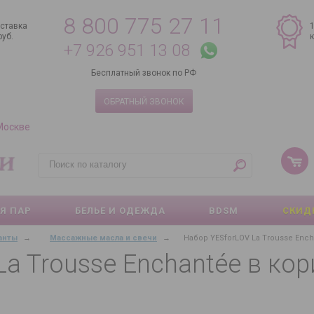
8 800 775 27 11
ставка
руб.
+7 926 951 13 08
Бесплатный звонок по РФ
ОБРАТНЫЙ ЗВОНОК
 Москве
Я ПАР
БЕЛЬЕ И ОДЕЖДА
BDSM
СКИД
анты
→
Массажные масла и свечи
→
Набор YESforLOV La Trousse Enc
La Trousse Enchantée в ко