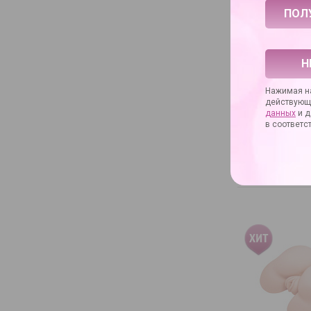
Артикул
Артикул произво
Упаковка
Основное назнач
Н
Дополнительное 
Нажимая на
действующ
ЗАДАТЬ ВОП
данных
и д
в соответс
Поделиться…