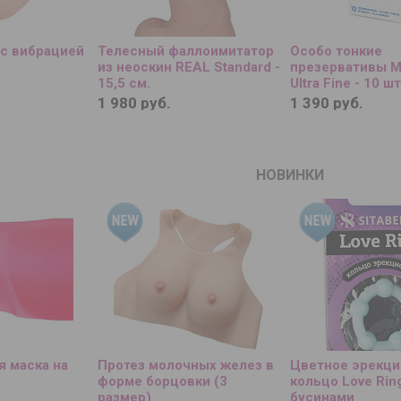
 с вибрацией
Телесный фаллоимитатор
Особо тонкие
из неоскин REAL Standard -
презервативы M
15,5 см.
Ultra Fine - 10 шт
1 980 руб.
1 390 руб.
НОВИНКИ
я маска на
Протез молочных желез в
Цветное эрекци
форме борцовки (3
кольцо Love Rin
размер)
бусинами