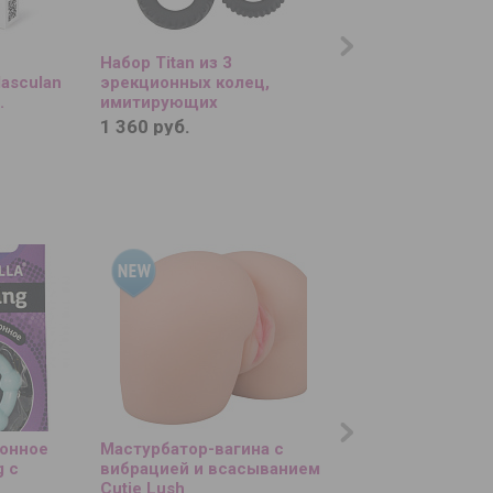
Набор Titan из 3
Мятный вибратор G
asculan
эрекционных колец,
клиторальным отр
.
имитирующих
20 см.
автомобильные шины
1 360 руб.
1 640 руб.
онное
Мастурбатор-вагина с
Надувная секс-кук
g с
вибрацией и всасыванием
Sweet Jasmine Sex 
Cutie Lush