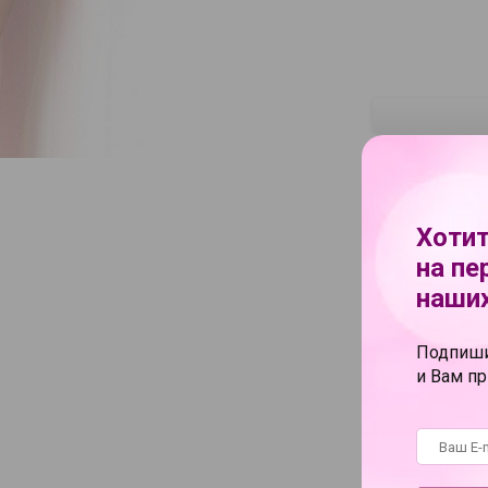
Хотит
Серые будни, зап
для реализации жа
на пе
близость была же
наших
сможете полноценн
Enchantée в кори
каждого прикосно
России.
Подпиши
и Вам п
Характеристи
Бренд