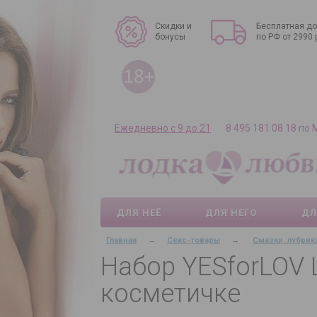
Скидки и
Бесплатная до
бонусы
по РФ от 2990 
Ежедневно с 9 до 21
8 495 181 08 18 по
ДЛЯ НЕЁ
ДЛЯ НЕГО
ДЛ
Главная
→
Секс-товары
→
Смазки, лубрик
Набор YESforLOV 
косметичке