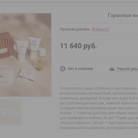
Гарантия ко
Производитель:
YESforLOV
11 640 руб.
Нашли де
Нет в наличии
Погрузитесь в мир соблазна и чувственной
романтических путешествий, наполненных
взаимным доверием. Внутри вас ждут всё 
расслабляющий массаж, нежные прикоснов
которые помогут раскрыть ваши чувства и 
внутри: * Эликсир для пар для общих ярки
для комфорта и заботы, 30 мл. * Крем для
«Персик-абрикос», 30 мл. * Чувственное м
Взрывающаяся карамель для игривого настр