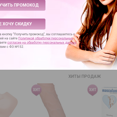
531130
дителя
YFL01D97
без упаковки
ение
эротический массаж
Е ХОЧУ СКИДКУ
назначение
увлажнение половых органов
 кнопку "Получить промокод", вы соглашаетесь с
ей на сайте
Политикой обработки персональных
РОС
ОТЗЫВЫ
аете
согласие на
обработку персональных данных
твии с ФЗ №152.
Цена действитель
отличаться от це
ХИТЫ ПРОДАЖ