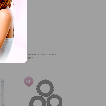
на только для интернет-магазина и может
н в розничных магазинах.