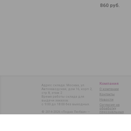
860 руб.
Компания
Адрес склада: Москва, ул.
Автозаводская, дом 16, корп 2,
О компании
стр 8, этаж 2
Контакты
Время работы склада для
Новости
выдачи заказов:
с 9:00 до 18:00 без выходных.
Согласие на
обработку
© 2014-2026 «Лодка Любви» —
персональных
данных
магазин интимных товаров
Карта сайта
Политика обработки
персональных данных