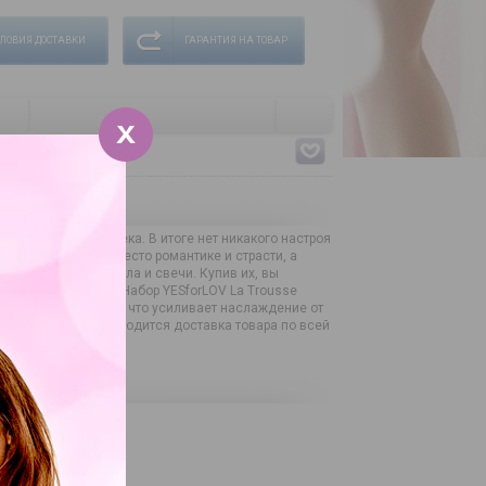
СЛОВИЯ ДОСТАВКИ
ГАРАНТИЯ НА ТОВАР
суальность человека. В итоге нет никакого настроя
изни всегда было место романтике и страсти, а
ся массажные масла и свечи. Купив их, вы
енных переживаний. Набор YESforLOV La Trousse
 особое настроение, что усиливает наслаждение от
я здоровья. Производится доставка товара по всей