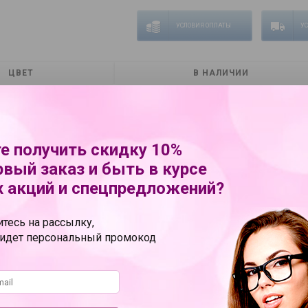
УСЛОВИЯ ОПЛАТЫ
У
ЦВЕТ
В НАЛИЧИИ
коричневый
0
е получить скидку 10%
олненные постоянными делами и хлопотами, очень утомляют и подавляют сек
рких сексуальных сценариев. Мы знаем, как исправить ситуацию, чтобы в ж
рвый заказ и быть в курсе
ланной. Эффективным оружием в борьбе за качество интимной жизни являют
 акций и спецпредложений?
о расслабиться и забыть о тревогах, погрузиться в мир фантазий и чувств
чневой косметичке и другие варианты из нашего каталога позволяют создать
вения. Продукция имеет тонкие приятные ароматы и абсолютно безопасна дл
тесь на рассылку,
ридет персональный промокод
ки
YESforLOV