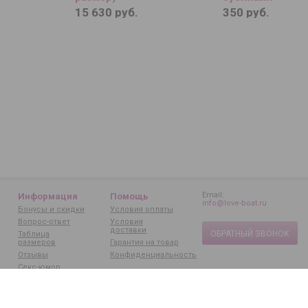
15 630 руб.
350 руб.
Email:
Информация
Помощь
info@love-boat.ru
Бонусы и скидки
Условия оплаты
Вопрос-ответ
Условия
доставки
ОБРАТНЫЙ ЗВОНОК
Таблица
размеров
Гарантия на товар
Отзывы
Конфиденциальность
Секс-юмор
Статьи
Бренды