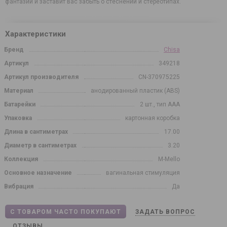
фантазии и заставит вас забыть о стеснении и стереотипах.
Характеристики
Бренд
Chisa
Артикул
349218
Артикул производителя
CN-370975225
Материал
анодированный пластик (ABS)
Батарейки
2 шт., тип AAA
Упаковка
картонная коробка
Длина в сантиметрах
17.00
Диаметр в сантиметрах
3.20
Коллекция
M-Mello
Основное назначение
вагинальная стимуляция
Вибрация
Да
С ТОВАРОМ ЧАСТО ПОКУПАЮТ
ЗАДАТЬ ВОПРОС
ОТЗЫВЫ