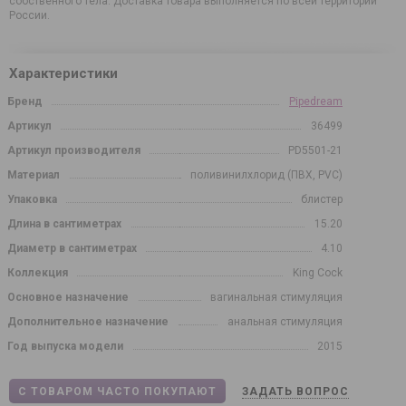
собственного тела. Доставка товара выполняется по всей территории
России.
Характеристики
Бренд
Pipedream
Артикул
36499
Артикул производителя
PD5501-21
Материал
поливинилхлорид (ПВХ, PVC)
Упаковка
блистер
Длина в сантиметрах
15.20
Диаметр в сантиметрах
4.10
Коллекция
King Cock
Основное назначение
вагинальная стимуляция
Дополнительное назначение
анальная стимуляция
Год выпуска модели
2015
С ТОВАРОМ ЧАСТО ПОКУПАЮТ
ЗАДАТЬ ВОПРОС