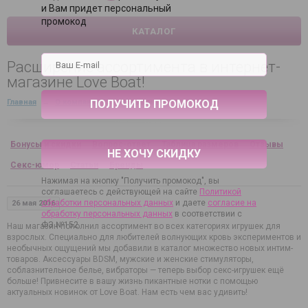
и Вам придет персональный
промокод
КАТАЛОГ
Расширение ассортимента в интернет-
магазине Love Boat!
Главная
→
О компании
→
Новости
Бонусы и скидки
Вопрос-ответ
Таблица размеров
Отзывы
НЕ ХОЧУ СКИДКУ
Секс-юмор
Статьи
Бренды
Нажимая на кнопку "Получить промокод", вы
соглашаетесь с действующей на сайте
Политикой
обработки персональных данных
и даете
согласие на
26 мая 2016
обработку персональных данных
в соответствии с
ФЗ №152.
Наш магазин пополнил ассортимент во всех категориях игрушек для
взрослых. Специально для любителей волнующих кровь экспериментов и
необычных ощущений мы добавили в каталог множество новых интим-
товаров. Аксессуары BDSM, мужские и женские стимуляторы,
соблазнительное белье, вибраторы — теперь выбор секс-игрушек ещё
больше! Привнесите в вашу жизнь пикантные нотки с помощью
актуальных новинок от Love Boat. Нам есть чем вас удивить!