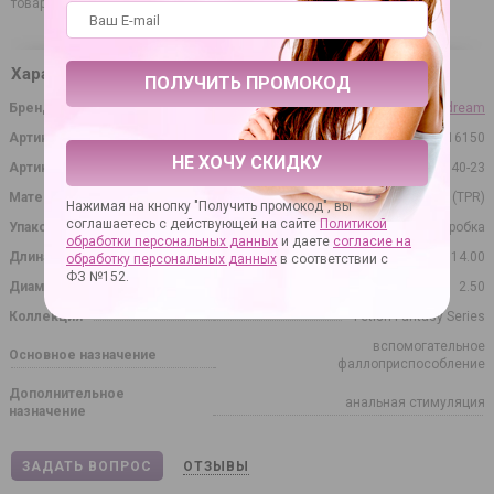
товара по России мы выполним очень оперативно.
Характеристики
Бренд
Pipedream
Артикул
16150
НЕ ХОЧУ СКИДКУ
Артикул производителя
PD3740-23
Материал
термопластичная резина (TPR)
Нажимая на кнопку "Получить промокод", вы
соглашаетесь с действующей на сайте
Политикой
Упаковка
картонная коробка
обработки персональных данных
и даете
согласие на
Длина в сантиметрах
14.00
обработку персональных данных
в соответствии с
ФЗ №152.
Диаметр в сантиметрах
2.50
Коллекция
Fetish Fantasy Series
вспомогательное
Основное назначение
фаллоприспособление
Дополнительное
анальная стимуляция
назначение
ЗАДАТЬ ВОПРОС
ОТЗЫВЫ