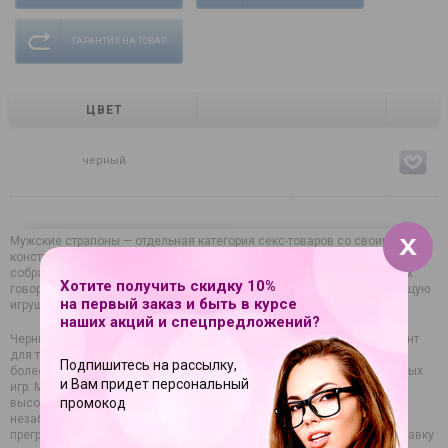
ГАРАНТИЯ НА ТОВАР
ЦВЕТ
черный
Мужские страпоны — отдельная категория секс-товаров со своими
конструктивными особенностями. На страницах нашего каталога
собраны оригинальные модели ведущих брендов, репутация которых
Хотите получить скидку 10%
говорит сама за себя. Независимо от предпочтений купить подходящую
на первый заказ и быть в курсе
игрушку не составит труда.
наших акций и спецпредложений?
Черный страпон на пенис Double Trouble - 14 см. — актуальный вариант
для тех, кто хочет разнообразить интимную жизнь, сделать близость
Подпишитесь на рассылку,
более яркой и насыщенной, реализовать различные сценарии ролевых
и Вам придет персональный
игр. Модель эстетично выглядит, так как создана из
промокод
высококачественных материалов, ее применение гарантирует
незабываемые ощущения и мощный оргазм, который сметет все
преграды, мешающие полностью раскрыть сексуальную натуру. Доставку