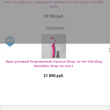
Хай-тек вибратор с функцией толкания 6.5 Thrusting Cock With
Balls
18 580 руб.
НОВИНКИ
Ярко-розовый безремневой страпон Strap-on-me Vibrating
Bendable Strap-On size L
21 890 руб.