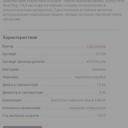
удовольствие станет ярче и острее. Чёрная анальная пробка Strong Force
Anal Plug - 13,5 см. и другие игрушки созданы из безопасных и
гипоаллергенных материалов. Единственным условием является
использование подходящей смазки, которая не станет причиной порчи
продукции.
Характеристики
Бренд
Lola Games
Артикул
67134
Артикул производителя
4215-01Lola
Материал
силикон
Упаковка
картонная коробка
Длина в сантиметрах
13.50
Диаметр в сантиметрах
3.30
Коллекция
Back Door Collection Black Edition
Основное назначение
анальная стимуляция
Год выпуска модели
2017