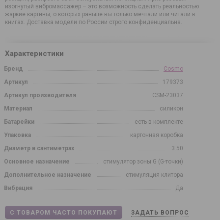
изогнутый вибромассажер – это возможность сделать реальностью
жаркие картины, о которых раньше вы только мечтали или читали в
книгах. Доставка модели по России строго конфиденциальна.
Характеристики
Бренд
Cosmo
Артикул
179373
Артикул производителя
CSM-23037
Материал
силикон
Батарейки
есть в комплекте
Упаковка
картонная коробка
Диаметр в сантиметрах
3.50
Основное назначение
стимулятор зоны G (G-точки)
Дополнительное назначение
стимуляция клитора
Вибрация
Да
С ТОВАРОМ ЧАСТО ПОКУПАЮТ
ЗАДАТЬ ВОПРОС