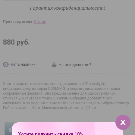
Гарантия конфиденциальности!
Производитель:
Cosmo
880 руб.
Нашли дешевле?
Нет в наличии
Хотите испытать максимальное удовольствие? Попробуйте
вибромассажер из серии COSMO! Эта секс-игрушка исполнит ваши
сокровенные желания. Она предназначена для одновременной
стимуляции клитора и точки G. Режим вибрация добавит ярких
ощущений. Комфортная форма позволит легко вводить вибромассажер.
Рабочая длина - 8 см. Минимальный диаметр - 2,8 см.
УСЛОВИЯ ОПЛАТЫ
УСЛОВИЯ ДОСТАВКИ
Хотите получить скидку 10%