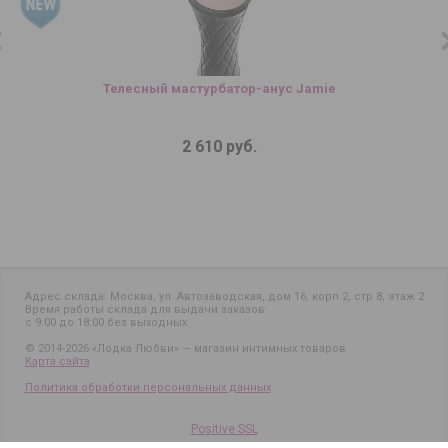
Телесный мастурбатор-анус Jamie
2 610 руб.
Адрес склада: Москва, ул. Автозаводская, дом 16, корп 2, стр 8, этаж 2
Время работы склада для выдачи заказов:
с 9:00 до 18:00 без выходных.
© 2014-2026 «Лодка Любви» — магазин интимных товаров
Карта сайта
Политика обработки персональных данных
Positive SSL