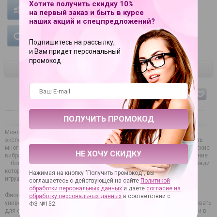
Хотите получить скидку 10%
УСЛОВИЯ ОПЛАТЫ
УСЛОВИЯ ДОСТАВКИ
на первый заказ и быть в курсе
наших акций и спецпредложений?
ГАРАНТИЯ НА ТОВАР
Подпишитесь на рассылку,
и Вам придет персональный
промокод
ЦВЕТ
фиолетовый
Монотонность и рутина — враги здоровой сексуальной жизни. А вот
эксперименты в спальне приветствуются. Тем, кто начинает постигать
многогранный мир удовольствий, мы рекомендуем купить классические
НЕ ХОЧУ СКИДКУ
вибраторы, которые сделают близость более пикантной, а наслаждение
— более острым. В нашем каталоге огромное количество позиций, среди
которых наверняка найдется идеальная по качеству и стоимости
Нажимая на кнопку "Получить промокод", вы
игрушка (осуществляется быстрая доставка по России).
соглашаетесь с действующей на сайте
Политикой
обработки персональных данных
и даете
согласие на
Фиолетовый эргономичный вибратор Sexy Friend - 17,5 см. —
обработку персональных данных
в соответствии с
универсальная модель с лаконичным дизайном. Ее можно использовать
ФЗ №152.
для самоудовлетворения, как элемент ролевой игры с партнером или в