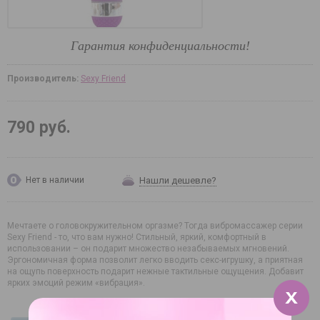
Гарантия конфиденциальности!
Производитель:
Sexy Friend
790 руб.
Нашли дешевле?
Нет в наличии
Мечтаете о головокружительном оргазме? Тогда вибромассажер серии
Sexy Friend - то, что вам нужно! Стильный, яркий, комфортный в
использовании – он подарит множество незабываемых мгновений.
Эргономичная форма позволит легко вводить секс-игрушку, а приятная
на ощупь поверхность подарит нежные тактильные ощущения. Добавит
ярких эмоций режим «вибрация».