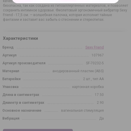
качестве дополнительной стимуляции во время секса. Игрушка
безопасна, так как создана из гипоаллергенных материалов, и позволяет
сохранить интимное здоровье. Фиолетовый эргономичный вибратор Sexy
Friend - 17,5 см. — волшебная палочка, которая исполнит тайные
фантазии и заставит вас забыть о стеснении и стереотипах.
Характеристики
Бренд
Sexy Friend
Артикул
107967
Артикул производителя
SF-70232-5
Материал
анодированный пластик (ABS)
Батарейки
2 шт., тип AA
Упаковка
картонная коробка
Длина в сантиметрах
17.50
Диаметр в сантиметрах
2.90
Основное назначение
вагинальная стимуляция
Вибрация
Да