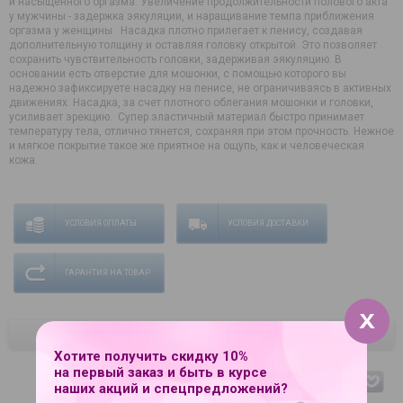
и насыщенного оргазма. Увеличение продолжительности полового акта
у мужчины - задержка эякуляции, и наращивание темпа приближения
оргазма у женщины. Насадка плотно прилегает к пенису, создавая
дополнительную толщину и оставляя головку открытой. Это позволяет
сохранить чувствительность головки, задерживая эякуляцию. В
основании есть отверстие для мошонки, с помощью которого вы
надежно зафиксируете насадку на пенисе, не ограничиваясь в активных
движениях. Насадка, за счет плотного облегания мошонки и головки,
усиливает эрекцию. Супер эластичный материал быстро принимает
температуру тела, отлично тянется, сохраняя при этом прочность. Нежное
и мягкое покрытие такое же приятное на ощупь, как и человеческая
кожа.
УСЛОВИЯ ОПЛАТЫ
УСЛОВИЯ ДОСТАВКИ
ГАРАНТИЯ НА ТОВАР
ЦВЕТ
Хотите получить скидку 10%
на первый заказ и быть в курсе
телесный
наших акций и спецпредложений?