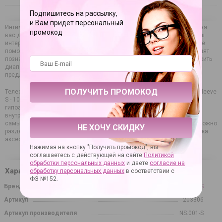
Подпишитесь на рассылку,
и Вам придет персональный
Интимная близость перестала быть ярким фейерверком, а сжигающая
промокод
вас до этого страсть поутихла? Значит — пришло время перемен. Наш
интернет-магазин реализует широкий перечень секс-товаров, которые
помогут возродить искру, наполнить секс новыми красками и позволят
познать недоступное до этого момента удовольствие. Чтобы расширить
диапазон ощущений и превратить вагинальный секс в феерию,
предлагаем купить насадки и удлинители известных брендов.
Телесная открытая насадка-реалистик с подхватом мошонки Nude Sleeve
S - 10 см. — товар безупречного качества, абсолютно безопасный и
гипоаллергенный. Он обеспечивает дополнительную стимуляцию
внутренних стенок влагалища при каждом проникновении, задевая
самые эрогенные точки. Это новая ступень наслаждения, которое можно
НЕ ХОЧУ СКИДКУ
разделить с партнером. Осуществляется конфиденциальная доставка
аксессуара по России.
Нажимая на кнопку "Получить промокод", вы
соглашаетесь с действующей на сайте
Политикой
обработки персональных данных
и даете
согласие на
Характеристики
обработку персональных данных
в соответствии с
ФЗ №152.
Бренд
KOKOS
Артикул
203306
Артикул производителя
NS.001-S