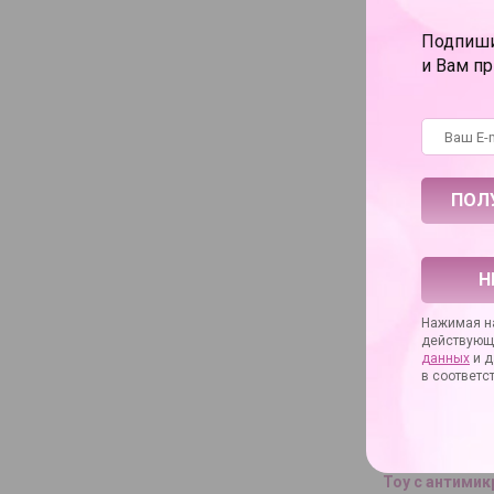
Артикул произво
Материал
Подпиши
Упаковка
и Вам п
Коллекция
Основное назнач
Год выпуска мод
С ТОВАРОМ 
Н
Нажимая на
действующ
данных
и д
в соответс
Очищающий сп
Toy с антими