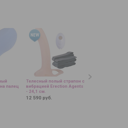
ный
Телесный полый страпон с
Розовая глухая ма
на палец
вибрацией Erection Agents
резинке
- 24,1 см.
12 590 руб.
860 руб.