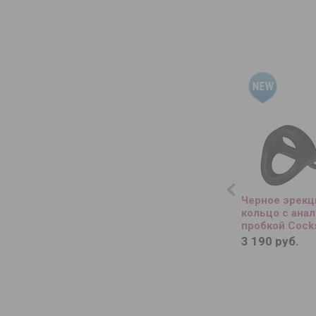
Черное эрекц
кольцо с ана
пробкой Cocks
Anal Plug
3 190 руб.