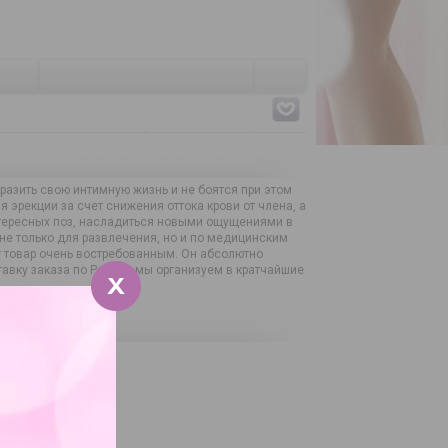
разить свою интимную жизнь и не боятся при этом
 эрекции за счет снижения оттока крови от члена, а
интересных поз, насладиться новыми ощущениями в
не только для развлечения, но и по медицинским
т товар очень востребованным. Он абсолютно
авку заказа по России мы организуем в кратчайшие