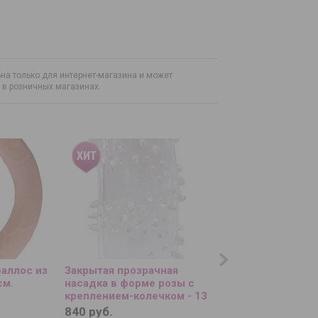
на только для интернет-магазина и может
н в розничных магазинах.
аллос из
Закрытая прозрачная
Бордовое виброяй
см.
насадка в форме розы с
с пультом ДУ
креплением-колечком - 13
см.
840 руб.
3 320 руб.