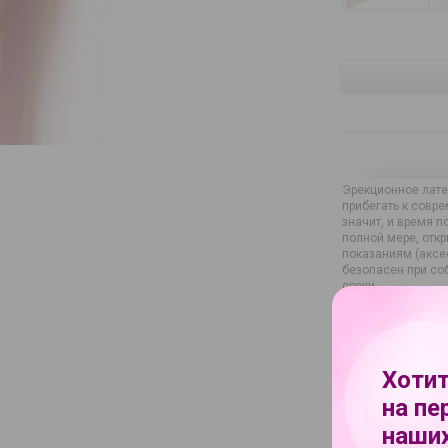
Эрекционное лате
прибегать к совре
значит, и время 
полной мере, отк
показаниям (аксе
безопасен при со
сроки.
Характеристи
Хотит
Бренд
на пе
Артикул
наших