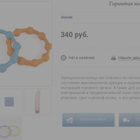
Гарантия ко
340 руб.
Нашли де
Нет в наличии
Эрекционное кольцо изготовлено из гипоа
состояния максимальной эрекции и задерж
основания полового органа. А также для 
клиторальной и предвагинальной зоны парт
упаковке. Цвет и рельеф колец - в ассортим
УСЛОВИЯ ОПЛАТЫ
У