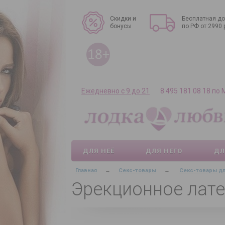
Скидки и
Бесплатная до
бонусы
по РФ от 2990 
Ежедневно с 9 до 21
8 495 181 08 18 по
ДЛЯ НЕЁ
ДЛЯ НЕГО
ДЛ
Главная
→
Секс-товары
→
Секс-товары д
Эрекционное лате