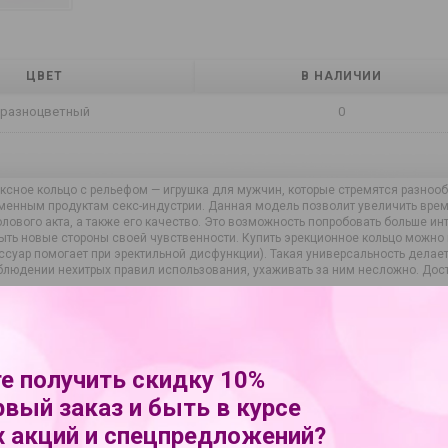
ЦВЕТ
В НАЛИЧИИ
разноцветный
0
ксное кольцо с рельефом — игрушка для мужчин, которые стремятся разнооб
менным продуктам секс-индустрии. Данная модель позволит увеличить время
полового акта, а также его качество. Это возможность попробовать больше 
рыть новые стороны своей чувственности. Купить эрекционное кольцо можно 
ссуар помогает при эректильной дисфункции). Такая универсальность делае
блюдении нехитрых правил использования, ухаживать за ним несложно. Дост
ки
е получить скидку 10%
Sitabella
рвый заказ и быть в курсе
33830
 акций и спецпредложений?