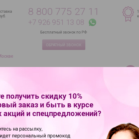
8 800 775 27 11
ставка
руб.
+7 926 951 13 08
Бесплатный звонок по РФ
ОБРАТНЫЙ ЗВОНОК
 Москве
Я ПАР
БЕЛЬЕ И ОДЕЖДА
BDSM
СКИД
е получить скидку 10%
рвый заказ и быть в курсе
зо товары
→
Наручники, ошейники
→
Белый кожаный ошейник
 акций и спецпредложений?
ошейник
тесь на рассылку,
ридет персональный промокод