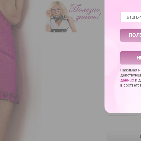
Н
Нажимая на
действующ
данных
и д
в соответс