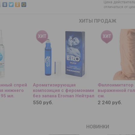
Цена действитель
отличаться от це
ХИТЫ ПРОДАЖ
нный спрей
Ароматизирующая
Фаллоимитатор 
для нижнего
композиция с феромонами
выраженной гол
 95 мл.
без запаха Eroman Нейтрал
см.
- 10 мл.
550 руб.
2 240 руб.
НОВИНКИ