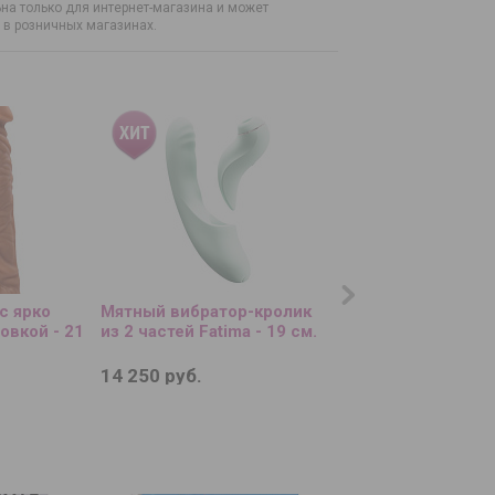
на только для интернет-магазина и может
н в розничных магазинах.
с ярко
Мятный вибратор-кролик
Набор из 2 БДСМ-
овкой - 21
из 2 частей Fatima - 19 см.
To Heat Up
14 250 руб.
1 950 руб.