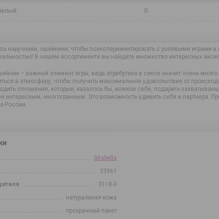
белый
0
ть наручники, ошейники, чтобы поэкспериментировать с ролевыми играми в п
реальностью! В нашем ассортименте вы найдете множество интересных акс
ейник – важный элемент игры, ведь атрибутика в сексе значит очень много.
иться в атмосферу, чтобы получить максимальное удовольствие от происхо
одить отношения, которые, казалось бы, изжили себя, подарить захватывающ
ее интересным, многогранным. Это возможность удивить себя и партнера. Пр
о России.
ки
Sitabella
33961
дителя
3118-3
натуральная кожа
прозрачный пакет