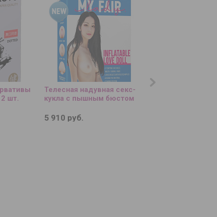
ервативы
Телесная надувная секс-
Черный кожаный с
12 шт.
кукла с пышным бюстом
«Сириус» - 60 см.
5 910 руб.
2 150 руб.