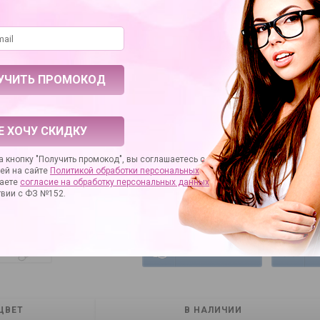
Гарантия ко
1 870 руб.
Е ХОЧУ СКИДКУ
Нашли де
Нет в наличии
 кнопку "Получить промокод", вы соглашаетесь с
ей на сайте
Политикой обработки персональных
Ошейник с шипами изготовлен из натураль
аете
согласие на
обработку персональных данных
использована никелированная фурнитура. 
твии с ФЗ №152.
BDSM.
УСЛОВИЯ ОПЛАТЫ
У
ЦВЕТ
В НАЛИЧИИ