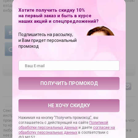
приятного на ощупь материала. Прост в использовании уходе. В комплект
входит USB провод. Включение/выключение/переключение
Хотите получить скидку 10%
виброрежимов – кнопка на ручке-хвостике. Рабочая длина - 8,5 см.
на первый заказ и быть в курсе
наших акций и спецпредложений?
УСЛОВИЯ ОПЛАТЫ
УСЛОВИЯ ДОСТАВКИ
Подпишитесь на рассылку,
и Вам придет персональный
промокод
ГАРАНТИЯ НА ТОВАР
ЦВЕТ
лиловый
НЕ ХОЧУ СКИДКУ
Секс – это искусство дарить и получать наслаждение, а тело –
инструмент, на котором можно умело сыграть. Но заученные
Нажимая на кнопку "Получить промокод", вы
произведения могут надоедать, поэтому важно постоянно пробовать что-
соглашаетесь с действующей на сайте
Политикой
то новое. Если в вашей интимной жизни настал такой момент, когда
обработки персональных данных
и даете
согласие на
любовные ласки стали казаться обыденностью, пришло время внести в
обработку персональных данных
в соответствии с
нее разнообразие.
ФЗ №152.