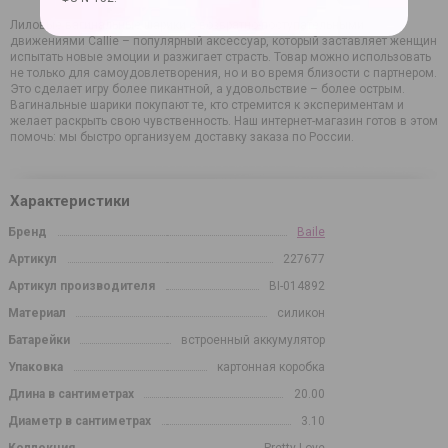
Лиловые вагинальные шарики с возвратно-поступательными
движениями Callie – популярный аксессуар, который заставляет женщин
испытать новые эмоции и разжигает страсть. Товар можно использовать
не только для самоудовлетворения, но и во время близости с партнером.
Это сделает игру более пикантной, а удовольствие – более острым.
Вагинальные шарики покупают те, кто стремится к экспериментам и
желает раскрыть свою чувственность. Наш интернет-магазин готов в этом
помочь: мы быстро организуем доставку заказа по России.
Характеристики
Бренд
Baile
Артикул
227677
Артикул производителя
BI-014892
Материал
силикон
Батарейки
встроенный аккумулятор
Упаковка
картонная коробка
Длина в сантиметрах
20.00
Диаметр в сантиметрах
3.10
Коллекция
Pretty Love