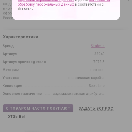
когда от страсти кружится голова, сделать секс более интересным,
обработку персональных данных
в соответствии с
многогранным. Это возможность удивить себя и партнера. Просто
ФЗ №152.
оформите заявку на сайте, а мы позаботимся о доставке товара по
России.
Характеристики
Бренд
Sitabella
Артикул
33940
Артикул производителя
7073-5
Материал
неопрен
Упаковка
пластиковая коробка
Коллекция
Sport Line
Основное назначение
садомазохистская атрибутика
С ТОВАРОМ ЧАСТО ПОКУПАЮТ
ЗАДАТЬ ВОПРОС
ОТЗЫВЫ