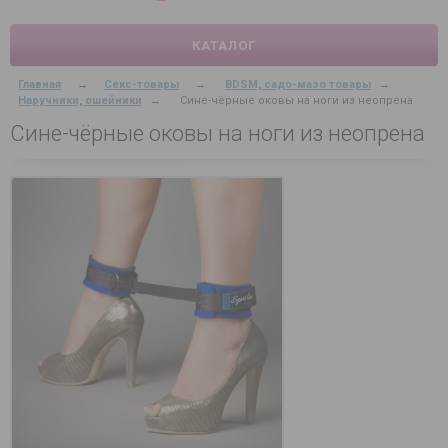
КАТАЛОГ
Главная
→
Секс-товары
→
BDSM, садо-мазо товары
→
Наручники, ошейники
→
Сине-чёрные оковы на ноги из неопрена
Сине-чёрные оковы на ноги из неопрена