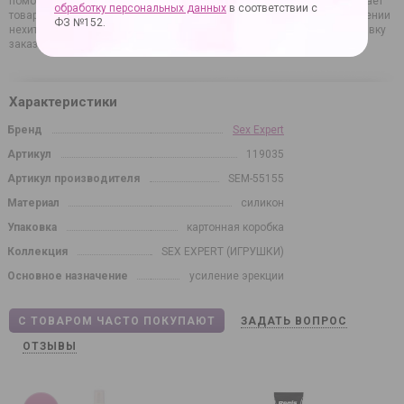
помогает при эректильной дисфункции). Такая универсальность делает
обработку персональных данных
в соответствии с
товар очень востребованным. Он абсолютно безопасен при соблюдении
ФЗ №152.
нехитрых правил использования, ухаживать за ним несложно. Доставку
заказа по России мы организуем в кратчайшие сроки.
Характеристики
Бренд
Sex Expert
Артикул
119035
Артикул производителя
SEM-55155
Материал
силикон
Упаковка
картонная коробка
Коллекция
SEX EXPERT (ИГРУШКИ)
Основное назначение
усиление эрекции
С ТОВАРОМ ЧАСТО ПОКУПАЮТ
ЗАДАТЬ ВОПРОС
ОТЗЫВЫ