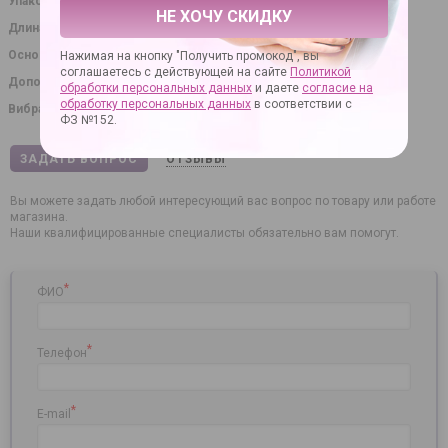
Упаковка
картонная коробка
НЕ ХОЧУ СКИДКУ
Длина в сантиметрах
10.00
Основное назначение
стимуляция клитора
Нажимая на кнопку "Получить промокод", вы
соглашаетесь с действующей на сайте
Политикой
Дополнительное назначение
эротический массаж
обработки персональных данных
и даете
согласие на
обработку персональных данных
в соответствии с
Вибрация
Да
ФЗ №152.
ЗАДАТЬ ВОПРОС
ОТЗЫВЫ
Вы можете задать любой интересующий вас вопрос по товару или работе
магазина.
Наши квалифицированные специалисты обязательно вам помогут.
*
ФИО
*
Телефон
*
E-mail