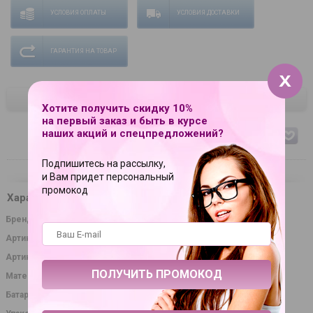
УСЛОВИЯ ОПЛАТЫ
УСЛОВИЯ ДОСТАВКИ
ГАРАНТИЯ НА ТОВАР
ЦВЕТ
Хотите получить скидку 10%
на первый заказ и быть в курсе
наших акций и спецпредложений?
розовый
Подпишитесь на рассылку,
и Вам придет персональный
промокод
Характеристики
Бренд
Baile
Артикул
5006
Артикул производителя
BI-014078-0101
Материал
термопластичная резина (TPR)
Батарейки
3 шт., тип LR44