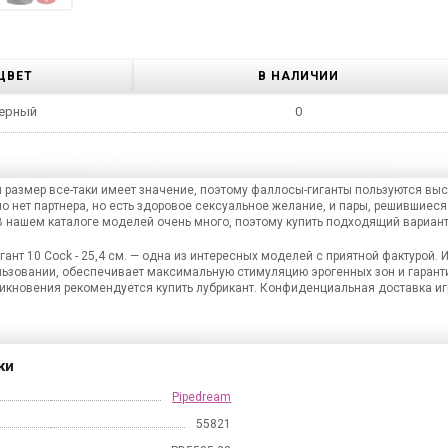
ЦВЕТ
В НАЛИЧИИ
ерный
0
 размер все-таки имеет значение, поэтому фаллосы-гиганты пользуются выс
о нет партнера, но есть здоровое сексуальное желание, и пары, решившиеся
В нашем каталоге моделей очень много, поэтому купить подходящий вариант 
е получить скидку 10%
ант 10 Cock - 25,4 см. — одна из интересных моделей с приятной фактурой.
ьзовании, обеспечивает максимальную стимуляцию эрогенных зон и гарант
рвый заказ и быть в курсе
икновения рекомендуется купить лубрикант. Конфиденциальная доставка иг
 акций и спецпредложений?
тесь на рассылку,
ки
ридет персональный промокод
Pipedream
55821