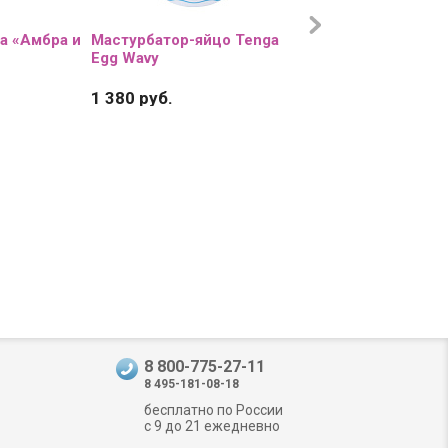
а «Амбра и
Мастурбатор-яйцо Tenga
Цветное эрекцион
Egg Wavy
кольцо с 5 бусина
Ring
1 380 руб.
350 руб.
8 800-775-27-11
8 495-181-08-18
бесплатно по России
с 9 до 21 ежедневно