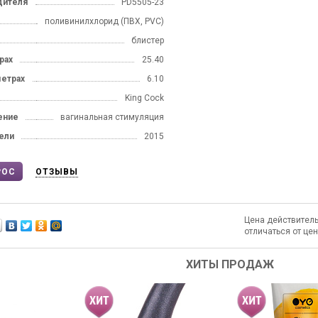
дителя
PD5505-23
поливинилхлорид (ПВХ, PVC)
блистер
рах
25.40
метрах
6.10
Е ХОЧУ СКИДКУ
King Cock
ение
вагинальная стимуляция
 кнопку "Получить промокод", вы соглашаетесь с
ей на сайте
Политикой обработки персональных
ели
2015
аете
согласие на
обработку персональных данных
твии с ФЗ №152.
РОС
ОТЗЫВЫ
Цена действитель
отличаться от це
ХИТЫ ПРОДАЖ