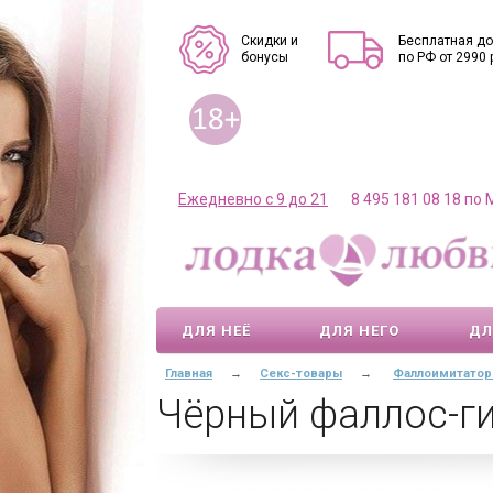
Скидки и
Бесплатная до
бонусы
по РФ от 2990 
Ежедневно с 9 до 21
8 495 181 08 18 по
ДЛЯ НЕЁ
ДЛЯ НЕГО
ДЛ
Главная
→
Секс-товары
→
Фаллоимитато
Чёрный фаллос-гиг