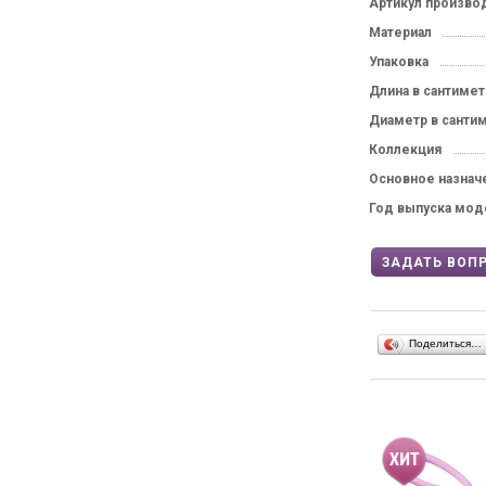
Артикул произво
Материал
Упаковка
Длина в сантимет
Диаметр в санти
Н
Коллекция
Основное назнач
Нажимая на
действующ
Год выпуска мод
данных
и д
в соответс
ЗАДАТЬ ВОП
Поделиться…