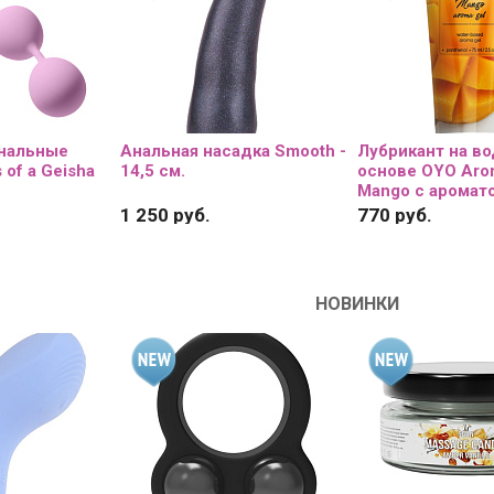
инальные
Анальная насадка Smooth -
Лубрикант на в
 of a Geisha
14,5 см.
основе OYO Aro
Mango с аромато
75 мл.
1 250 руб.
770 руб.
НОВИНКИ