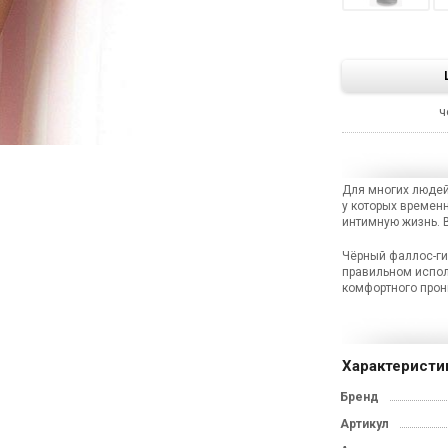
ч
Для многих людей
у которых временн
интимную жизнь. 
Хотит
Чёрный фаллос-гиг
правильном испол
на пе
комфортного прон
наших
Подпиши
Характеристи
и Вам п
Бренд
Артикул