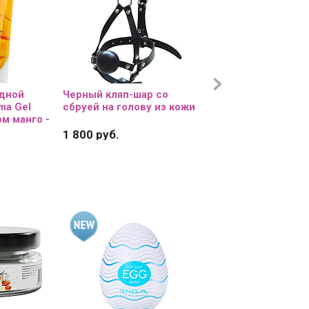
одной
Черный кляп-шар со
Массажное масло 
ma Gel
сбруей на голову из кожи
Sweet с ароматом 
м манго -
50 мл.
1 800 руб.
420 руб.