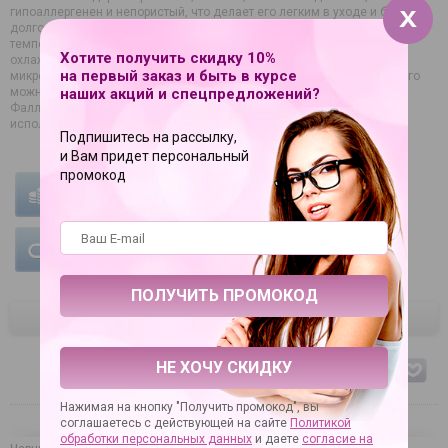
гипоаллергенен и непористый, что делает его легким в уходе и более
долговечным. Также ваш новый секретный друг реагирует на
температуру. При нагревании становится более мягким, а при
Хотите получить скидку 10%
охлаждении твердым. Для нагрева достаточно 30 секунд в
на первый заказ и быть в курсе
микроволновой печи или 2 минут в горячей воде. Для охлаждения его
наших акций и спецпредложений?
можно положить в морозилку без ограничений по времени.
Фаллоимитатор оснащен присоской на основании и подходит для
использования без рук.
Подпишитесь на рассылку,
и Вам придет персональный
промокод
УСЛОВИЯ ОПЛАТЫ
УСЛОВИЯ ДОСТАВКИ
ГАРАНТИЯ НА ТОВАР
ЦВЕТ
НЕ ХОЧУ СКИДКУ
черный
Нажимая на кнопку "Получить промокод", вы
соглашаетесь с действующей на сайте
Политикой
обработки персональных данных
и даете
согласие на