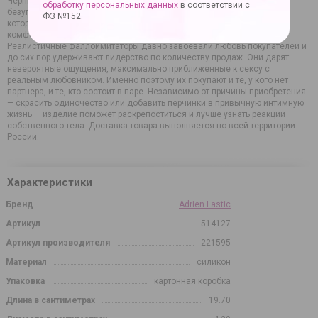
Черный фаллоимитатор на присоске Model 2 - 19,7 см. — игрушка
обработку персональных данных
в соответствии с
безупречного качества, обеспечивающая интенсивную стимуляцию,
ФЗ №152.
которая приближает к незабываемой кульминации. Проникновение
комфортное и безопасное за счет четкой проработки формы.
Реалистичные фаллоимитаторы давно завоевали любовь покупателей и
до сих пор удерживают лидерство по количеству продаж. Они дарят
невероятные ощущения, максимально приближенные к сексу с
реальным любовником. Именно поэтому их покупают и те, у кого нет
партнера, и те, кто состоит в паре. Независимо от причины приобретения
— скрасить одиночество или добавить перчинки в привычную интимную
жизнь — изделие поможет раскрепоститься и лучше узнать реакции
собственного тела. Доставка товара выполняется по всей территории
России.
Характеристики
Бренд
Adrien Lastic
Артикул
514127
Артикул производителя
221595
Материал
силикон
Упаковка
картонная коробка
Длина в сантиметрах
19.70