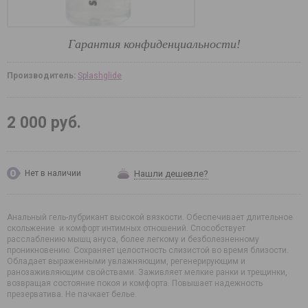
Гарантия конфиденциальности!
Производитель:
Splashglide
2 000 руб.
Нашли дешевле?
Нет в наличии
Анальный гель-лубрикант высокой вязкости. Обеспечивает длительное
скольжение и комфорт интимных отношений. Способствует
расслаблению мышц ануса, более легкому и безболезненному
проникновению. Сохраняет целостность слизистой во время близости.
Обладает выраженными увлажняющим, регенерирующим и
ранозаживляющим свойствами. Заживляет мелкие ранки и трещинки,
возвращая состояние покоя и комфорта. Повышает надежность
презерватива. Не пачкает белье.