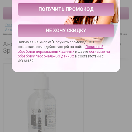
КАТАЛОГ
Главная
→
Секс-товары
→
Смазки, лубриканты
→
Анальные смазки
→
НЕ ХОЧУ СКИДКУ
Анальный лубрикант на водной основе Splashglide Anal Anesthetic - 250 мл.
Нажимая на кнопку "Получить промокод", вы
Анальный лубрикант на водной основе
соглашаетесь с действующей на сайте
Политикой
Splashglide Anal Anesthetic - 250 мл.
обработки персональных данных
и даете
согласие на
обработку персональных данных
в соответствии с
ФЗ №152.