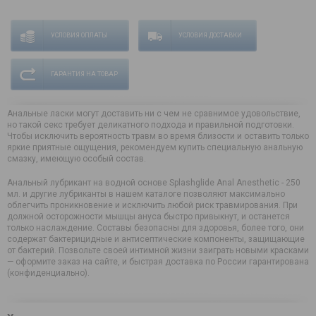
УСЛОВИЯ ОПЛАТЫ
УСЛОВИЯ ДОСТАВКИ
ГАРАНТИЯ НА ТОВАР
Анальные ласки могут доставить ни с чем не сравнимое удовольствие,
но такой секс требует деликатного подхода и правильной подготовки.
Чтобы исключить вероятность травм во время близости и оставить только
яркие приятные ощущения, рекомендуем купить специальную анальную
смазку, имеющую особый состав.
Анальный лубрикант на водной основе Splashglide Anal Anesthetic - 250
мл. и другие лубриканты в нашем каталоге позволяют максимально
облегчить проникновение и исключить любой риск травмирования. При
должной осторожности мышцы ануса быстро привыкнут, и останется
только наслаждение. Составы безопасны для здоровья, более того, они
содержат бактерицидные и антисептические компоненты, защищающие
от бактерий. Позвольте своей интимной жизни заиграть новыми красками
— оформите заказ на сайте, и быстрая доставка по России гарантирована
(конфиденциально).