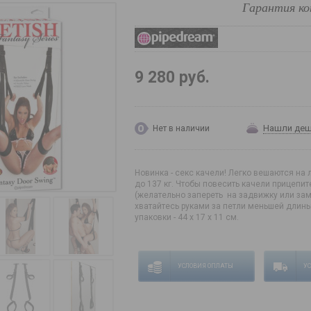
Гарантия ко
9 280 руб.
Нашли де
Нет в наличии
Новинка - секс качели! Легко вешаются на
до 137 кг. Чтобы повесить качели прицепит
(желательно запереть на задвижку или замо
хватайтесь руками за петли меньшей длины
упаковки - 44 х 17 х 11 см.
УСЛОВИЯ ОПЛАТЫ
У