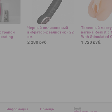
й
Черный силиконовый
Телесный масту
страпон
вибратор-реалистик - 22
вагина Realistic
brating
см.
With Stimulated C
p-On size XL
2 280 руб.
1 720 руб.
Email:
Информация
Помощь
info@love-boat.ru