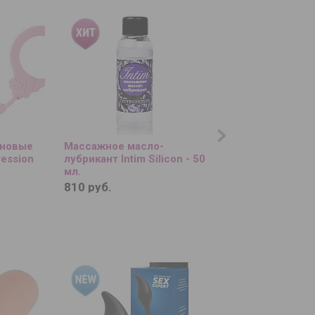
оновые
Массажное масло-
Чёрная анальная
ession
лубрикант Intim Silicon - 50
вибропробка Twist
мл.
Plug - 13 см.
810 руб.
1 020 руб.