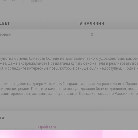
ЦВЕТ
В НАЛИЧИИ
ерный
0
чувства остыли, близость больше не доставляет такого удовольствия, как ра
жет, даже экстремальное? Предлагаем купить секс-качели и реализовать вс
ия, исследуйте интересные позы, которые раньше были недоступны, — одна 
вешивающиеся на дверь — отличный вариант для разных ролевых игр. Прис
ирующие ремни. При этом качели не всегда должны быть подвешены, после 
с заинтересовала, оставьте заявку на сайте. Доставка товара по России вы
ки
Pipedream
10918