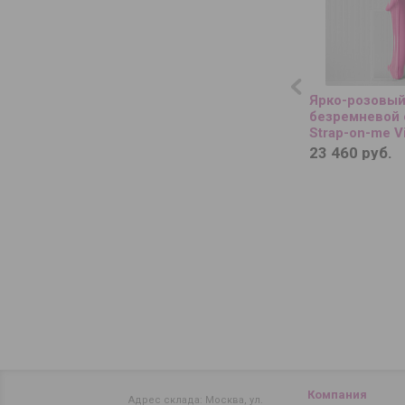
Ярко-розовы
безремневой 
Strap-on-me Vi
Bendable Stra
23 460 руб.
Компания
Адрес склада: Москва, ул.