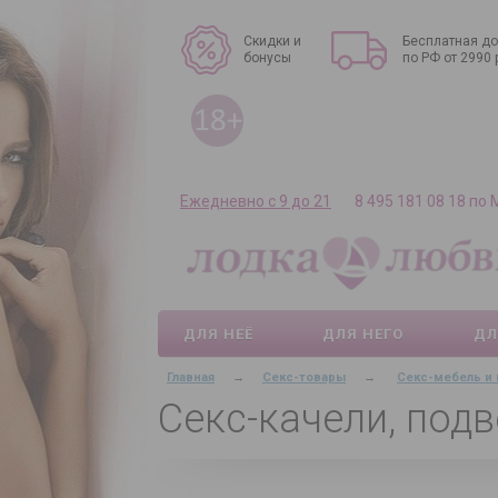
Скидки и
Бесплатная до
бонусы
по РФ от 2990 
Ежедневно с 9 до 21
8 495 181 08 18 по
ДЛЯ НЕЁ
ДЛЯ НЕГО
ДЛ
Главная
→
Секс-товары
→
Секс-мебель и 
Секс-качели, под