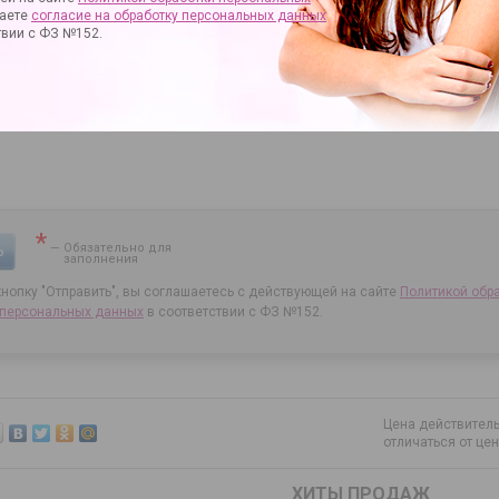
аете
согласие на
обработку персональных данных
твии с ФЗ №152.
*
— Обязательно для
Ь
заполнения
нопку "Отправить", вы соглашаетесь с действующей на сайте
Политикой обр
 персональных данных
в соответствии с ФЗ №152.
Цена действитель
отличаться от це
ХИТЫ ПРОДАЖ