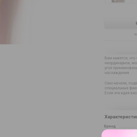
ч
Вам кажется, что 
неординарное, мо
угол проникновен
наслаждения.
Секс-качели, под
специальные фикс
Если эта идея ва
Характеристи
Бренд
Артикул