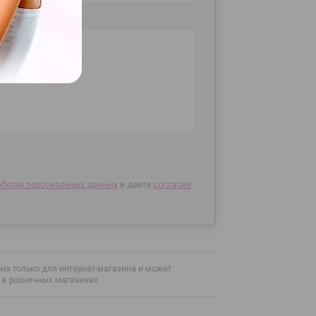
аботки персональных данных
и даете
согласие
на только для интернет-магазина и может
н в розничных магазинах.