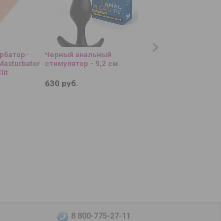
рбатор-
Черный анальный
Розовый вибратор
 Masturbator
стимулятор - 9,2 см.
We-Vibe Chorus Pr
lit
630 руб.
32 840 руб.
8 800-775-27-11