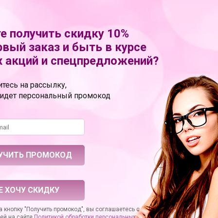
дителя
PD2185-00
нейлон
е получить скидку 10%
картонная коробка
рвый заказ и быть в курсе
Fetish Fantasy Series
 акций и спецпредложений?
ение
эротическая мебель
тесь на рассылку,
РОС
ОТЗЫВЫ
ридет персональный промокод
 любой интересующий вас вопрос по товару или работе магазина.
ванные специалисты обязательно вам помогут.
Е ХОЧУ СКИДКУ
 кнопку "Получить промокод", вы соглашаетесь с
ей на сайте
Политикой обработки персональных