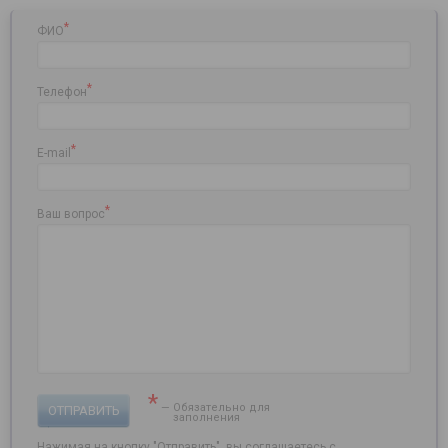
*
ФИО
*
Телефон
*
E-mail
*
Ваш вопрос
*
— Обязательно для
ОТПРАВИТЬ
заполнения
Нажимая на кнопку "Отправить", вы соглашаетесь с