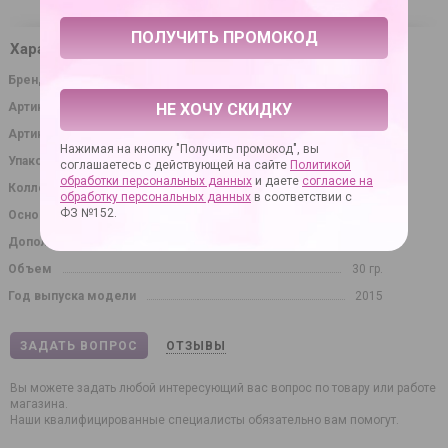
Характеристики
Бренд
Биоритм
Артикул
24743
НЕ ХОЧУ СКИДКУ
Артикул производителя
LB-30003
Нажимая на кнопку "Получить промокод", вы
Упаковка
флакон
соглашаетесь с действующей на сайте
Политикой
обработки персональных данных
и даете
согласие на
Коллекция
Серия OraLove
обработку персональных данных
в соответствии с
ФЗ №152.
Основное назначение
смазка для орального секса
Дополнительное назначение
увлажнение половых органов
Объем
30 гр.
Год выпуска модели
2015
ЗАДАТЬ ВОПРОС
ОТЗЫВЫ
Вы можете задать любой интересующий вас вопрос по товару или работе
магазина.
Наши квалифицированные специалисты обязательно вам помогут.