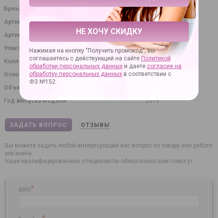
Бренд
Биоритм
Артикул
131753
НЕ ХОЧУ СКИДКУ
Артикул производителя
LB-23149
Упаковка
картонная коробка
Нажимая на кнопку "Получить промокод", вы
соглашаетесь с действующей на сайте
Политикой
Коллекция
Возбуждающие средства
обработки персональных данных
и даете
согласие на
обработку персональных данных
в соответствии с
Основное назначение
возбуждающее средство
ФЗ №152.
Объем
25 гр.
Год выпуска модели
2019
ЗАДАТЬ ВОПРОС
ОТЗЫВЫ
Вы можете задать любой интересующий вас вопрос по товару или работе
магазина.
Наши квалифицированные специалисты обязательно вам помогут.
*
ФИО
*