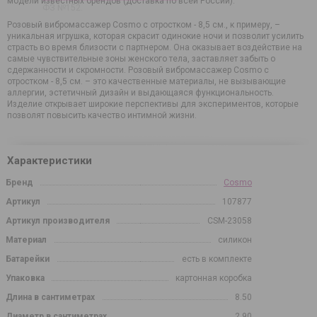
модели известных брендов (доставка по всей России).
ФЗ №152.
Розовый вибромассажер Cosmo с отростком - 8,5 см., к примеру, –
уникальная игрушка, которая скрасит одинокие ночи и позволит усилить
страсть во время близости с партнером. Она оказывает воздействие на
самые чувствительные зоны женского тела, заставляет забыть о
сдержанности и скромности. Розовый вибромассажер Cosmo с
отростком - 8,5 см. – это качественные материалы, не вызывающие
аллергии, эстетичный дизайн и выдающаяся функциональность.
Изделие открывает широкие перспективы для экспериментов, которые
позволят повысить качество интимной жизни.
Характеристики
Бренд
Cosmo
Артикул
107877
Артикул производителя
CSM-23058
Материал
силикон
Батарейки
есть в комплекте
Упаковка
картонная коробка
Длина в сантиметрах
8.50
Диаметр в сантиметрах
2.90