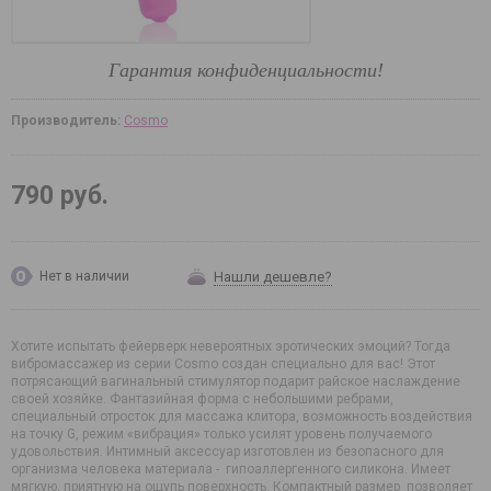
Гарантия конфиденциальности!
Производитель:
Cosmo
790 руб.
Нашли дешевле?
Нет в наличии
Хотите испытать фейерверк невероятных эротических эмоций? Тогда
вибромассажер из серии Cosmo создан специально для вас! Этот
потрясающий вагинальный стимулятор подарит райское наслаждение
своей хозяйке. Фантазийная форма с небольшими ребрами,
специальный отросток для массажа клитора, возможность воздействия
на точку G, режим «вибрация» только усилят уровень получаемого
удовольствия. Интимный аксессуар изготовлен из безопасного для
организма человека материала - гипоаллергенного силикона. Имеет
мягкую, приятную на ощупь поверхность. Компактный размер позволяет