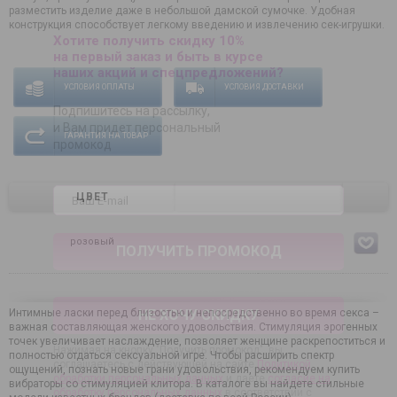
разместить изделие даже в небольшой дамской сумочке. Удобная
конструкция способствует легкому введению и извлечению сек-игрушки.
Хотите получить скидку 10%
на первый заказ и быть в курсе
наших акций и спецпредложений?
УСЛОВИЯ ОПЛАТЫ
УСЛОВИЯ ДОСТАВКИ
Подпишитесь на рассылку,
и Вам придет персональный
ГАРАНТИЯ НА ТОВАР
промокод
ЦВЕТ
розовый
Интимные ласки перед близостью и непосредственно во время секса –
НЕ ХОЧУ СКИДКУ
важная составляющая женского удовольствия. Стимуляция эрогенных
точек увеличивает наслаждение, позволяет женщине раскрепоститься и
Нажимая на кнопку "Получить промокод", вы
полностью отдаться сексуальной игре. Чтобы расширить спектр
соглашаетесь с действующей на сайте
Политикой
ощущений, познать новые грани удовольствия, рекомендуем купить
обработки персональных данных
и даете
согласие на
вибраторы со стимуляцией клитора. В каталоге вы найдете стильные
обработку персональных данных
в соответствии с