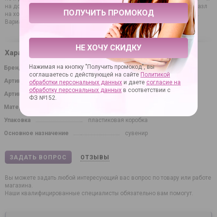
на дороге вас сложно будет не заметить, соблазнительный магнит-пазл
на холодильник — и каждое утро гарантировано хорошее настроение.
Вариантов много.
НЕ ХОЧУ СКИДКУ
Характеристики
Нажимая на кнопку "Получить промокод", вы
Бренд
LOVETOY (А-Полимер)
соглашаетесь с действующей на сайте
Политикой
Артикул
40418
обработки персональных данных
и даете
согласие на
обработку персональных данных
в соответствии с
Артикул производителя
650101
ФЗ №152.
Материал
неоскин
Упаковка
пластиковая коробка
Основное назначение
сувенир
ЗАДАТЬ ВОПРОС
ОТЗЫВЫ
Вы можете задать любой интересующий вас вопрос по товару или работе
магазина.
Наши квалифицированные специалисты обязательно вам помогут.