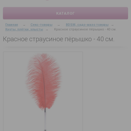
КАТАЛОГ
Главная
→
Секс-товары
→
BDSM, садо-мазо товары
→
Кнуты, плётки, хлысты
→
Красное страусиное пёрышко - 40 см.
Красное страусиное пёрышко - 40 см.