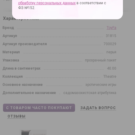
обработку персональных данных
в соответствии с
ФЗ №152.
Характеристики
Бренд
ToyFa
Артикул
31815
Артикул производителя
700029
Материал
перья
Упаковка
прозрачный пакет
Длина в сантиметрах
40.00
Коллекция
Theatre
Основное назначение
эротические игры
Дополнительное назначение
садомазохистская атрибутика
С ТОВАРОМ ЧАСТО ПОКУПАЮТ
ЗАДАТЬ ВОПРОС
ОТЗЫВЫ