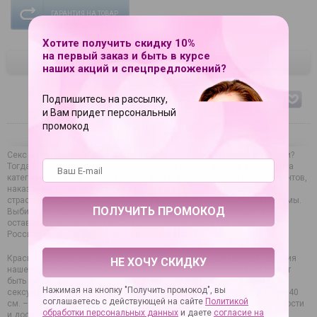
ГАРАНТИЯ НА ТОВАР
Хотите получить скидку 10%
на первый заказ и быть в курсе
ЦВЕТ
наших акций и спецпредложений?
Подпишитесь на рассылку,
красный
и Вам придет персональный
промокод
Секс наскучил и хочется более острых ощущений во время близости?
Тогда рекомендуем купить качественные плетки, кнуты и хлысты. Эта
категория товаров предназначена для тех, кто не боится экспериментов,
наказаний, готов познать секс на грани, кто хочет подогреть накал
страстей до той степени, где боль и удовольствие станут неразличимы.
Выбирайте подходящий аксессуар из огромного ассортимента и
оставляйте онлайн-заявку. Осуществляется доставка продукции по
России (конфиденциальность гарантируется).
Красное страусиное пёрышко - 40 см. – довольно популярная позиция
НЕ ХОЧУ СКИДКУ
нашего каталога. Товар создан из безопасных материалов, он может
быть использован для наказания либо просто в качестве элемента
Нажимая на кнопку "Получить промокод", вы
сексуального образа в ролевой игре. Красное страусиное пёрышко - 40
соглашаетесь с действующей на сайте
Политикой
см. – это возможность открыть неизвестные грани своей сексуальности
обработки персональных данных
и даете
согласие на
и достичь новых вершин удовольствия.