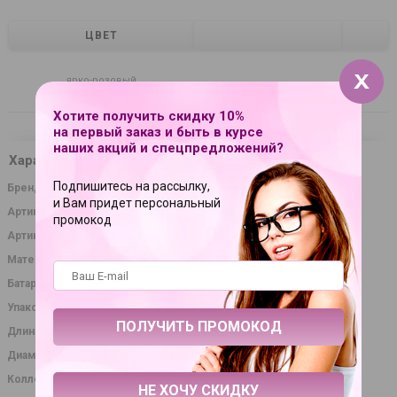
ЦВЕТ
ярко-розовый
Хотите получить скидку 10%
на первый заказ и быть в курсе
наших акций и спецпредложений?
Характеристики
Подпишитесь на рассылку,
Бренд
Sexy Friend
и Вам придет персональный
Артикул
367220
промокод
Артикул производителя
SF-40201
Материал
силикон
Батарейки
3 шт., тип LR44
Упаковка
картонная коробка
Длина в сантиметрах
8.50
Диаметр в сантиметрах
2.00
Коллекция
SEXY FRIEND СЕКСУАЛЬНАЯ ИГРА
НЕ ХОЧУ СКИДКУ