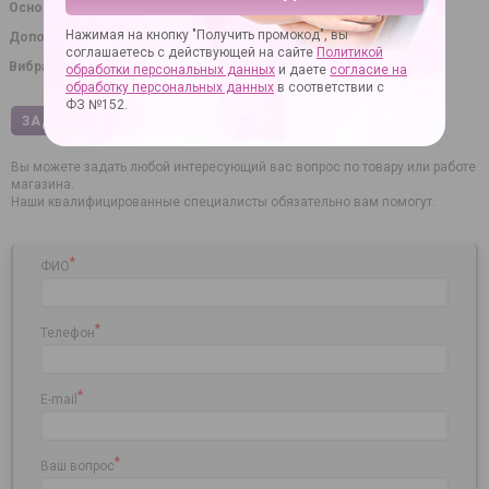
Основное назначение
стимуляция клитора
Нажимая на кнопку "Получить промокод", вы
Дополнительное назначение
эротический массаж
соглашаетесь с действующей на сайте
Политикой
Вибрация
Да
обработки персональных данных
и даете
согласие на
обработку персональных данных
в соответствии с
ФЗ №152.
ЗАДАТЬ ВОПРОС
ОТЗЫВЫ
Вы можете задать любой интересующий вас вопрос по товару или работе
магазина.
Наши квалифицированные специалисты обязательно вам помогут.
*
ФИО
*
Телефон
*
E-mail
*
Ваш вопрос