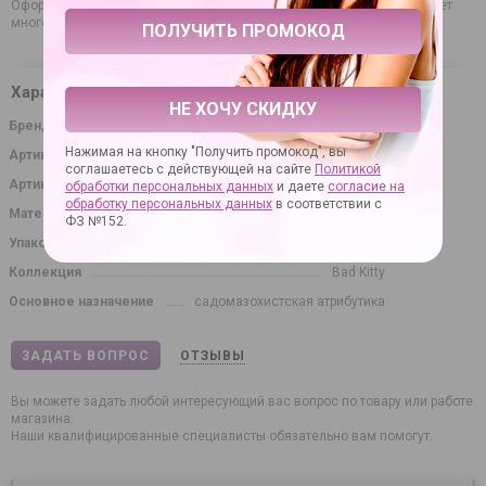
Оформляйте заказ онлайн и ожидайте доставку, которая не потребует
много времени (отправка в любую точку России).
Характеристики
НЕ ХОЧУ СКИДКУ
Бренд
Orion
Нажимая на кнопку "Получить промокод", вы
Артикул
89180
соглашаетесь с действующей на сайте
Политикой
Артикул производителя
24903821001
обработки персональных данных
и даете
согласие на
обработку персональных данных
в соответствии с
Материал
92% полиамид, 8% эластан
ФЗ №152.
Упаковка
картонная коробка
Коллекция
Bad Kitty
Основное назначение
садомазохистская атрибутика
ЗАДАТЬ ВОПРОС
ОТЗЫВЫ
Вы можете задать любой интересующий вас вопрос по товару или работе
магазина.
Наши квалифицированные специалисты обязательно вам помогут.