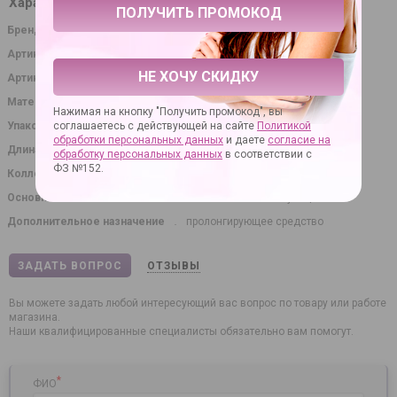
Характеристики
Бренд
Sitabella
Артикул
225430
НЕ ХОЧУ СКИДКУ
Артикул производителя
1454
Материал
латекс
Нажимая на кнопку "Получить промокод", вы
Упаковка
картонная коробка
соглашаетесь с действующей на сайте
Политикой
обработки персональных данных
и даете
согласие на
Длина в сантиметрах
19.00
обработку персональных данных
в соответствии с
ФЗ №152.
Коллекция
Sitabella condoms
Основное назначение
вагинальная стимуляция
Дополнительное назначение
пролонгирующее средство
ЗАДАТЬ ВОПРОС
ОТЗЫВЫ
Вы можете задать любой интересующий вас вопрос по товару или работе
магазина.
Наши квалифицированные специалисты обязательно вам помогут.
*
ФИО