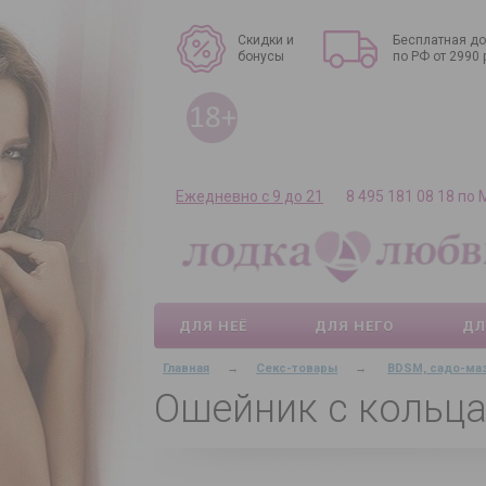
Скидки и
Бесплатная до
бонусы
по РФ от 2990 
Ежедневно с 9 до 21
8 495 181 08 18 по
ДЛЯ НЕЁ
ДЛЯ НЕГО
ДЛ
Главная
→
Секс-товары
→
BDSM, садо-ма
Ошейник с кольц