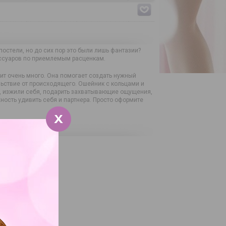
остели, но до сих пор это были лишь фантазии?
ессуаров по приемлемым расценкам.
ит очень много. Она помогает создать нужный
льствие от происходящего. Ошейник с кольцами и
ы, изжили себя, подарить захватывающие ощущения,
ность удивить себя и партнера. Просто оформите