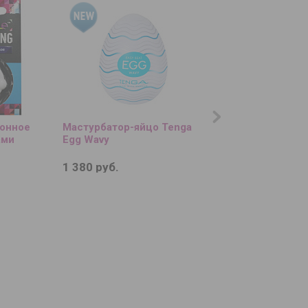
онное
Мастурбатор-яйцо Tenga
Сиреневый сенсо
ами
Egg Wavy
вибромассажёр на
Fuzu Sensa
1 380 руб.
13 590 руб.