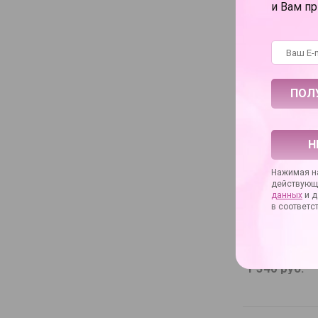
и Вам п
Коллекция
Основное назнач
С ТОВАРОМ 
Н
Нажимая на
действующ
данных
и д
в соответс
Анальная гель
водной основе
Glide - 30 мл.
1 340 руб.