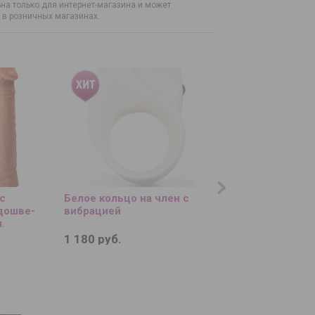
на только для интернет-магазина и может
н в розничных магазинах.
с
Белое кольцо на член с
Нейтральный лубр
дошве-
вибрацией
водной основе JO 
.
Lubricant H2O - 60 
1 180 руб.
2 320 руб.